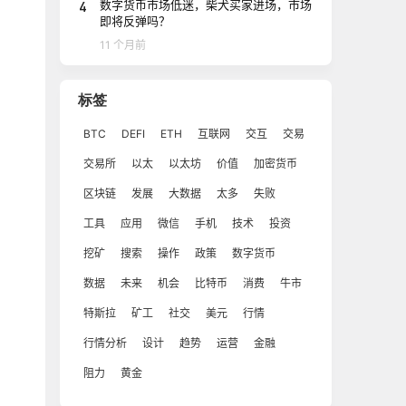
4
数字货币市场低迷，柴犬买家进场，市场
即将反弹吗？
11 个月前
标签
BTC
DEFI
ETH
互联网
交互
交易
交易所
以太
以太坊
价值
加密货币
区块链
发展
大数据
太多
失败
工具
应用
微信
手机
技术
投资
挖矿
搜索
操作
政策
数字货币
数据
未来
机会
比特币
消费
牛市
特斯拉
矿工
社交
美元
行情
行情分析
设计
趋势
运营
金融
阻力
黄金