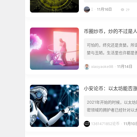
点燃了无限期望，可惜结果是一
Ξ
·
11月16日
29
的应用证明牛曾经来过~ 18
币圈炒币，炒的不过是
可怕的，终究还是贪婪。所
婪与丑陋。生活里也许都是
间，这份贪婪与丑陋。 富
xiaoyaoke98
·
11月14日
少人念念不忘的，就是熊市
金，勇气可嘉，然后…
小安论币：以太坊能否涨
2021年开始的时候，以太
密领域的拥护者已经针对以太
了。” 而且众人还分享了9
1361471852论币
·
11月10
入最多。近7日，ETH的平均