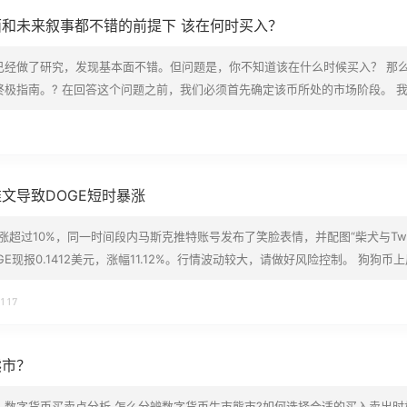
和未来叙事都不错的前提下 该在何时买入？
已经做了研究，发现基本面不错。但问题是，你不知道该在什么时候买入？ 那
极指南。? 在回答这个问题之前，我们必须首先确定该币所处的市场阶段。 
 零售阶段 出货阶段 积累阶段 当然，这些类别纯粹是我们在购买前在代币中寻找的
循这些阶段。 记住，我们挑选的要是那些具有强大基本面+潜在未来叙事的…
文导致DOGE短时暴涨
时上涨超过10%，同一时间段内马斯克推特账号发布了笑脸表情，并配图“柴犬与Twit
DOGE现报0.1412美元，涨幅11.12%。行情波动较大，请做好风险控制。 狗狗币
亿美元 根据CoinMarketCap数据显示，DOGE 价格在过去一周上涨了约 115
117
T…
熊市？
？数字货币买卖点分析 怎么分辨数字货币牛市熊市?如何选择合适的买入卖出时