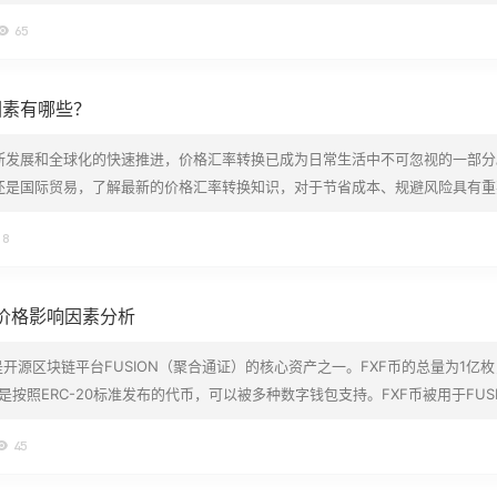
Rock) 的 IBIT 创下单日最大流入额 6.12 亿美元，超过前一天创下的 5.2 亿
65
 IBIT 目前…
因素有哪些？
断发展和全球化的快速推进，价格汇率转换已成为日常生活中不可忽视的一部分
还是国际贸易，了解最新的价格汇率转换知识，对于节省成本、规避风险具有重
讨最新的价格汇率转换知识，并为您带来更多启发。汇率的定义与作用 汇率是
18
了一国货币兑换另一种货币所需要的数量。通常，我们会以一个国家的货币为基
币价格影响因素分析
是开源区块链平台FUSION（聚合通证）的核心资产之一。FXF币的总量为1亿
是按照ERC-20标准发布的代币，可以被多种数字钱包支持。FXF币被用于FUSI
用户提供跨链功能和支付交易费用。 最近，FXF币的价格一直在波动中。在20
45
3美元上升至0.55美元，上涨了约27.9%。…