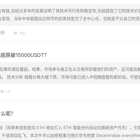
公有链,且经过多年的发展证明了其技术可行性和稳定性,也就提现了它的技术价
会发现，当年中本聪提出比特币的初衷就是为了去中心化，也就是不让自己的资
这一愿景的初衷是非常好的，人们仿佛看到了自己财产，隐私安全将会得到有效保
2日
282
 比特币区块链是全球最大的公有链,且经过多年的发展证明了…
跌破15000USDT？
X 后果的潜在蔓延。结果，市场参与者正在从交易所卸载他们的资产，这可能会
段。 技术分析 随着价格大幅下跌，市场可能已进入中短期盘整的新阶段。尽管
测试 $18K-$19K 区域，然后继续看跌至 $15K 水平。 另一方面，位于 $1
121
与破损的趋势线重合，使该静态水平成为强大的阻力位。因…
什么呢？
法（简单来说就是向 ETH 地址打入 ETH 智能合约自动兑换新资产代币），引
项目乱飞，本次牛市以加密叙事为强引导号称要 Decentralize everythi