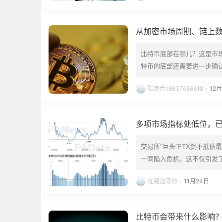
从加密市场周期、链上
生的趋势性变化
比特币底部在哪儿？这是市
特币的底部还需要进一步确
文将从加密市场周期、链上
张惠芳18637456618
·
12
变化。 核心要点 1. 传
密市…
多项市场指标处低位，已
交易所“巨头”FTX资不抵
一同陷入危机，这不仅引发了
弱，还使得市场流动性进一步
在路边等你
·
11月24日
的流动性到底如何？PAData
比特币会带来什么影响