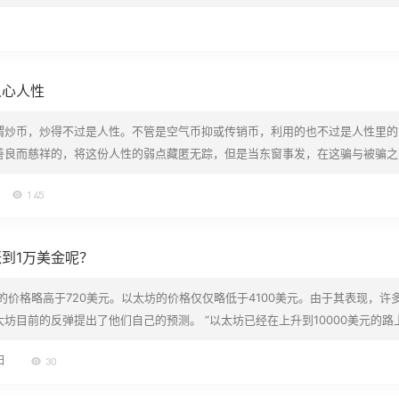
地鸡毛，只剩下波场，ATOM 等几条公链之类的基础设施和 Bancor 等极
 年，EOS 上线后凭借高 …
人心人性
谓炒币，炒得不过是人性。不管是空气币抑或传销币，利用的也不过是人性里的
善良而慈祥的，将这份人性的弱点藏匿无踪，但是当东窗事发，在这骗与被骗之
贵险中求，瀑布算个球。交易反着买，别墅靠大海，韭菜们现在也很懂得这一点
145
的另一个重大利好：抄底。新手死于追高，老手死于抄底。抄底者敢于在火中拾
到1万美金呢？
坊的价格略高于720美元。以太坊的价格仅仅略低于4100美元。由于其表现，许
坊目前的反弹提出了他们自己的预测。 “以太坊已经在上升到10000美元的路
个普通人必知的理由 1.在包括比特币在内的任何加密货币中，ETH产生的网络费
日
30
网络费用为7465万美元，而市值近1万亿美元的BTC产生的…