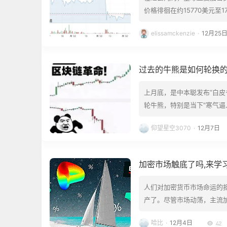
价格徘徊在约15770美元至
元之前的平静？接下来会发
elissamckenzie
·
12月25
ob Sansbury称：“
过去的牛熊是如何轮换
上月底，是中本聪发布“白皮
轮牛熊，特别是当下"寒气逼
现行业有可能前进的方向，
仰望星空3070
·
12月7日
哪里… 过去的牛熊是如何轮
加密市场触底了吗,来学
人们对加密货币市场命运的担忧
产了。尽管市场动荡，主流
我们将从链上数据来学习研究 5 
哈比
·
12月4日
42