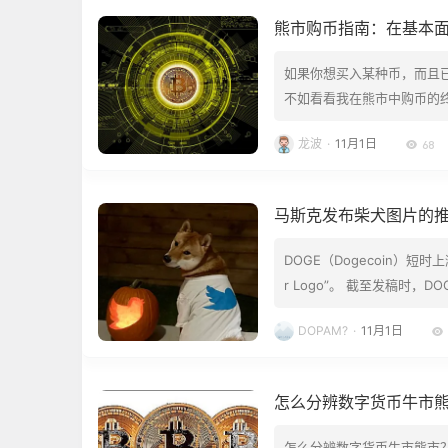
熊市购币指南：在基本面
如果你想买入某种币，而且
不如看看我在熊市中购币的终
其分为 4 类： 投机阶段
龙波
·
11月1日
68
检查清单。 大多数币不会遵
马斯克发布柴犬图片的推
DOGE（Dogecoin）短
r Logo”。 截至发稿时，
幅约115%，当前市值已超170
DOPAM?
·
11月1日
而比特币 (BTC) 和以太坊 (E
怎么分辨数字货币牛市
怎么分辨数字货币牛市熊市