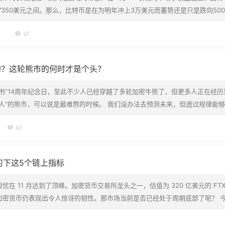
17350美元之间。那么，比特币是在为明年冲上3万美元而蓄势还是只是跌向500
生什么，谁也说不准。 比特币卖家减少 散户服务公司Pluto联合创始人J
日
47
我们现在需要问自己的问题是：这个市场上还有卖家吗？在…
的？这轮熊市的何时才是个头？
书”14周年纪念日，至此不少人已经穿越了多轮加密牛熊了，但更多人正在经历
人"的熊市，可以说是最难熬的时候。 我们没办法去预测未来，但透过规律能
今天就在熊市里聊一聊，过去几轮熊市是怎么牛回来的，以及这轮熊市的出路又
62
换的 关于牛熊轮换换时人们对加密市场的态度，用一个表情包…
习下这5个链上指标
在 11 月达到了顶峰。加密货币交易所龙头之一，估值为 320 亿美元的 FTX
加密货币仍表现出令人惊讶的韧性。那市场当前是否已经处于周期底部了呢？ 
个“触底”信号。 1. DeFi 收益率上升 自 6&n…