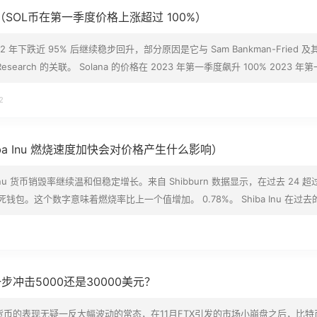
（SOL币在第一季度价格上涨超过 100%）
 2022 年下跌近 95% 后继续稳步回升，部分原因是它与 Sam Bankman-Fried 及
 Research 的关联。 Solana 的价格在 2023 年第一季度飙升 100% 2023 年
 104%，达到每 SOL 约 20.60 美元。这一增长率超过了前 25 名中的所有…
2
iba Inu 燃烧速度加快会对价格产生什么影响）
Inu 货币销毁率继续温和但稳定增长。来自 Shibburn 数据显示，在过去 24 超
进入死钱包。这个数字意味着燃烧率比上一个值增加。 0.78%。 Shiba Inu 在过去
管最近的销毁率飙升是温和的，但这表明尽管价格低迷，SHIB 代币链上交易
当燃烧率飙升时，价格暴…
冲击5000还是30000美元？
币的表现无疑一反大幅波动的常态，在11月FTX引发的市场小崩盘之后，比特