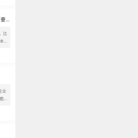
将要发
，比
本
性
上加
企业
脆
场中