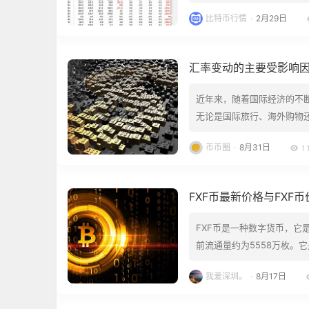
品的兴趣增加。贝莱德 (Black
比特币行情
·
2月29日
的纪录。据 BitMEX 称，ETF
汇率变动的主要受影响
近年来，随着国际经济的不
无论是国际旅行、海外购物
意义。在本文中，将深入探
币币圈
·
8月31日
1
种货币之间的比价，它反映
准，来衡量其他国…
FXF币最新价格与FXF
FXF币是一种数字货币，它
前流通量约为5558万枚。它
网络的维护和治理，同时也为
我爱深圳。
·
8月17日
年3月，FXF币的价格从0.4