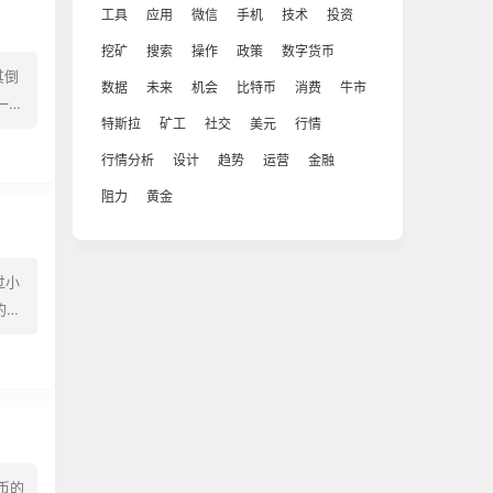
工具
应用
微信
手机
技术
投资
挖矿
搜索
操作
政策
数字货币
其倒
数据
未来
机会
比特币
消费
牛市
第一季
特斯拉
矿工
社交
美元
行情
行情分析
设计
趋势
运营
金融
阻力
黄金
过小
的一
仍在
币的