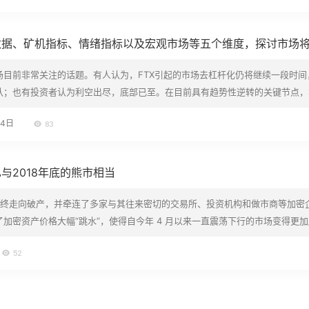
数据、矿机指标、情绪指标以及宏观市场等五个维度，探讨市场
场目前非常关注的话题。有人认为，FTX引起的市场去杠杆化仍将继续一段时间
认；也有投资者认为利空出尽，底部已至。在目前具有趋势性逆转的关键节点，
数据、矿机指标、情绪指标以及宏观市场等五个维度，探讨市场将要发生的趋势
月4日
83
统金融机构认为，本轮熊市机构投资者占据主导地位，使用的杠杆也相对较大，整体
与2018年底的熊市相当
债最终走向破产，并牵连了多家与其往来密切的交易所、投资机构和做市商等加密
加密资产价格大幅“跳水”，使得自今年 4 月以来一直震荡下行的市场变得更加
紧缩。 “FTX事件”对市场变化产生有哪些影响？是否会加速市场见底？目前市
52
对 8 项市场数据进行…
？