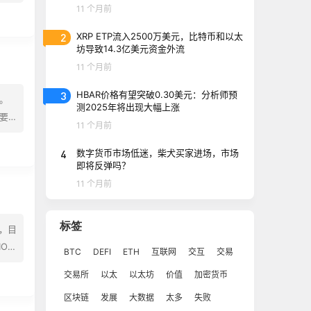
美元
11 个月前
2
XRP ETP流入2500万美元，比特币和以太
坊导致14.3亿美元资金外流
11 个月前
3
HBAR价格有望突破0.30美元：分析师预
。
测2025年将出现大幅上涨
要
11 个月前
指两
4
数字货币市场低迷，柴犬买家进场，市场
即将反弹吗？
11 个月前
标签
枚，目
ON
BTC
DEFI
ETH
互联网
交互
交易
21
交易所
以太
以太坊
价值
加密货币
区块链
发展
大数据
太多
失败