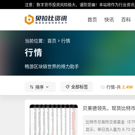
注意：数字货币投资风险极大，谨防受骗！本站将作为行业资讯
首页
快讯
百科
当前位置：
首页
行情
行情
畅游区块链世界的得力助手
全部标签
行情-共
2.4W
排序
贝莱德领先，现货比特币E
比特币交易所交易基金（ET
显示，单日流入量为 6.73