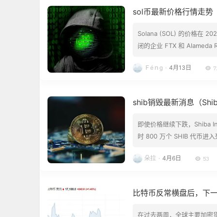
sol币最新价格行情走势
Solana (SOL) 的价格在
闭的企业 FTX 和 Alameda
度，Solana 的价格大幅上涨
Ｆéｎg
·
4月13日
7
shib销毁最新消息（Sh
即使价格继续下跌，Shiba 
时 800 万个 SHIB 代币
个月里，燃烧率大幅上升。尽
朵拉
·
4月6日
53
缓慢但稳步上升。 SHIB 
比特币反常横盘后，下一步
在过去两周，全球主要加密货