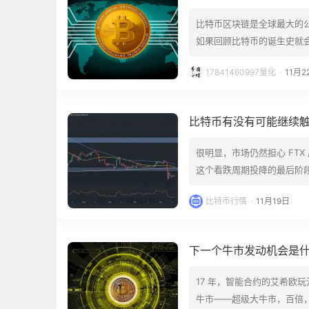
比特币区块链是全球最大的
如果回顾比特币的诞生史就
被通货膨胀"吃掉"，提出
17841460997量化
·
11月2
公众号关注：博森科技小蝶。
比特币有没有可能继续触底
很明显，市场仍然担心 FT
这个看跌周期投降的最后阶
此，在盘整阶段，价格可能会重新
比特币行情
·
11月19日
的 100 日移动平均线也
下一个牛市发动机会是
17 年，智能合约的艾希欧玩
牛市——超级大牛市，百倍，千倍