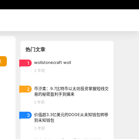
热门文章
往
1
wollstonecraft woll
3 年前
2
币汐柔：9.7比特币以太坊投资掌握短线交
易的秘密盈利手到擒来
5 年前
3
价值超3.3亿美元的DOGE从未知钱包转移
到未知钱包
3 年前