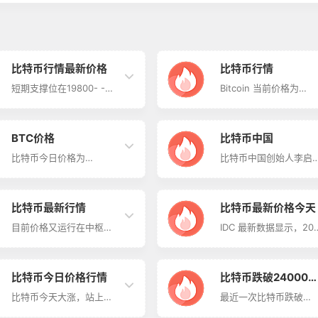
比特币行情最新价格
比特币行情
短期支撑位在19800- -
Bitcoin 当前价格为
-19500刀区间，在13号之
$16,070，其 24 小时的
前没有必要考虑出.货，上
交易量为
攻冲击20888刀、21300
$39,627,186,443.87。
刀的机会还是有的。 短
Bitcoin 在过去 24 小
BTC价格
比特币中国
期- -天内考虑頻繁高抛低
下跌了 -4.67%。目前
吸的币友可以考虑在
排名为第 #1 位，其市
比特币今日价格为
比特币中国创始人李启
19500- - -20460刀，上
为
$19554.19，其24小时的
元，成立于2011年，是
攻不能突破站稳20460刀
$308,620,721,757.05
交易量为$174.282亿。比
国第一家比特币交易所
选择出货，回踩不能跌破
其流通供应量为
特币在过去24小时内下跌
也是目前全球运营时间
19800、19500刀赚币接
19,204,187 BTC，最
了2.13%。目前在蜜蜂查
长的比特币交易所，其
比特币最新行情
比特币最新价格今天
回来。 比特币这一轮
应量为 21,000,000
市值排名为第1位，其市值
来在香港成立了一家面
17600刀这个位置已经是
BTC。 根据多项指标的
为3748.93亿USD。其流
全球数字货币玩家的交
目前价格又运行在中枢中
IDC 最新数据显示，202
个大底的相对底部区间
果综合，判定现在行情
通总量为1917.20万BTC，
所www.btcc.com。 
轨附近，随时可能将会选
年第一季度全球VR头盔
了，这个位置再跌多少的
1d级别下，为强烈卖出
其发行量为2100万BTC。
知识： 比特币中国是中
择方向了。但就目前压力
出货量较去年第一季度
概宰不大了。本轮1…
目…
短期结构看昨日行情处在
最大的比特币交易平台
线的作用，短期向下运行
比增长了 241.6%，Met
震荡区间内运行的，早间
由上海萨图西网络有限
的概率还是比较大的。又
的Quest2占据了VR头
比特币今日价格行情
比特币跌破24000
的回落并没有击破支撑而
司运营，成立于2011年
因为目前中期级别走势向
市场90%的份额，其次
是进入了震荡盘整，行情
月9日。团队成员主要来
下，未来向下破位的方向
节跳动的Pico占VR头盔
比特币今天大涨，站上
最近一次比特币跌破
元
形成驻底后晚间多头迎来
自中国、美国硅谷和欧
也是下跌概率较大。从4
场4.5%的份额。预计
20000美元大关，因为虚
24000美元发生在2022
拉升，且走出连续性。 目
洲。 2014年3月12日，