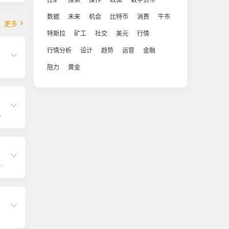
数据
未来
机会
比特币
消费
牛市
更多
特斯拉
矿工
社交
美元
行情
行情分析
设计
趋势
运营
金融
阻力
黄金
时内
的
值
中
。
，
最
大供
后
向
结
易
2
在
延申
的
，
国
相
，
a
公
盔
美
6
字
市
比