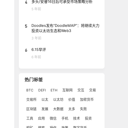
4
多头/安睿16日后可承受市场策略分析
5 年前
5
Doodles发布“DoodleMAP”：将继续大力
投资以太坊生态和Web3
3 年前
6
6.15早评
6 年前
热门标签
BTC
DEFI
ETH
互联网
交互
交易
交易所
以太
以太坊
价值
加密货币
区块链
发展
大数据
太多
失败
工具
应用
微信
手机
技术
投资
挖矿
搜索
操作
政策
数字货币