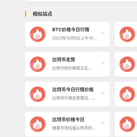
相似站点
BTC价格今日行情
2022年10月8日上午10点
51分，比特币今日最新价
格为19548.10美元。 比
特币短线四小时行情日内
承压在20500下方，行情
比特币走势
多次上涨试探均未突破，
KDJ指标在70轴一线金叉
比特币的价格周五在
转死叉向下，BOLL收口，
Bitstamp交易所跌至19，
MACD指标双线死叉向
335美元的盘中新低。 由
下，绿色实体动能柱放
于就业数据强于预期，最
量，短线行情有走出M型
大的加密货币与美国股市
比特币今日行情价格
双顶回落趋势。 昨日K线
一起暴跌。标准普尔500
当前呈上插针阴K，KDJ指
指数下跌2.77%，所有主
比特币行情走势情况，日
标三线出现拐头，MACD
要板块都处于亏损状态。
线图昨天晚上午夜也陈述
指标红色空心动能柱转红
周五备受关注的美国 9 月
到下方19400位置跌破
色实体动能柱缩量，BOLL
就业报告显示劳动力市场
后，行情会存在后续多头
开口未继…
“底气十足”，加密货币市
力度施压阻碍。 再想去回
比特币价格今日
场与美股一起下跌。 比特
到20000关口位置，周末
币小幅下跌 2.9%至
行情而言几乎是有些困难
随着市场估值从昨天的
19,500 美元附近，道琼
重重；因为毕竟上方多项
9600 亿美元下跌 200 亿
斯工业平均指数周五收盘