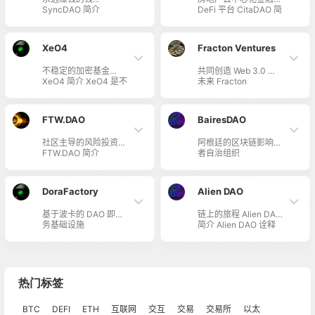
DeFi 去中心化金融，
社区掌控一切决策，使
SyncDAO 简介
DeFi 平台 CitaDAO 简
使社区能够轻松、快速
用诸如治理论坛、社会
SyncDAO 正在调整激
介 CitaDAO 是一个房
地协调 Cosmos 宇宙
话语权等民主框架，由
励措施，以实现为所有
地产去中心化金融
独有的可互操作解决方
社区驱动业务增长。
人实现开放货币与金融
DeFi 平台。他们正在
案。
XeO4
Fracton Ventures
的共同使命。由
构建一个平台，为社区
Perpetual Vaults 提供
创建更轻松、无边界、
不稳定的加密基金
共同创造 Web 3.0 的
支持，永远赚钱的钱！
透明、可扩展的房地产
XeO4 简介 XeO4 是不
未来 Fracton
访问权限。Citadao 通
稳定的加密投资基金。
Ventures 简介
过链上房地产通证化、
Fracton Ventures 是
交易，旨在解决困扰现
由专家、投资者、开发
有房地产社区的流动性
FTW.DAO
BairesDAO
者组成的网络，作为贡
不足、访问限制、缺乏
献者而不仅仅是支持
可组合性等问题。 随
社区主导的风险投资
阿根廷的区块链影响力
者，共同创造 Web 3.0
着 DeFi 在过去几年越
FTW.DAO 简介
者自治组织
的未来。他们目前致力
来越受欢迎，生态系统
FTW.DAO 全称 For
BairesDAO 简介
于将 DAO 作为一个公
需要除贷款协议、交易
The Win Ventures，
BairesDAO 是从阿根
司（社区参与、共同开
费用之外的其他收益来
是一个由多元化投资者
廷布宜诺斯艾利斯发展
发、规划/设计）、
源…
DoraFactory
Alien DAO
组成的社区，在全球范
起来的区块链影响力者
Web3.0 领域的教育和
围内寻找、资助、培养
自治组织。
研究活动，以及将现有
基于波卡的 DAO 即服
链上的旅程 Alien DAO
多元化的创业者。他们
Web3.0 产品扩展到日
务基础设施
简介 Alien DAO 诠释
使用革命性的新方法，
本以外。他们还为
DoraFactory 简介
链上的旅程。创始人较
在早期寻找和资助具有
Web3.0 领域即将开展
Dora Factory 是基于
早地加入区块链行业，
改变世界的想法的多元
的…
波卡的 DAO 即服务基
那时节点很少，声音也
化创业者，通过利用
础设施，基于
很少，现在链上数据翻
Web3 最新发展，将组
Substrate 的开放、可
了一番，翻了三番，翻
织为 DAO 去中心化自
热门标签
编程的链上治理协议平
了五番，集体的声音越
治组织，并由其成员领
台，为新一代去中心化
来越大。希望通过创建
导。
BTC
组织和开发者提供二次
DEFI
ETH
互联网
交互
交易
元宇宙家园，在推特发
交易所
以太