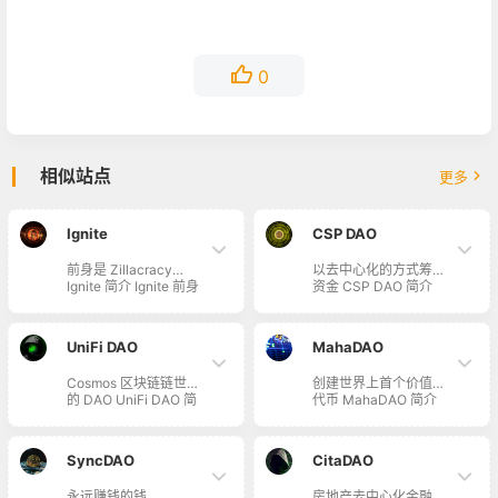
0
相似站点
更多
Ignite
CSP DAO
前身是 Zillacracy
以去中心化的方式筹集
Ignite 简介 Ignite 前身
资金 CSP DAO 简介
是 Zillacracy，在
CSP DAO 利用去中心
Zilliqa 区块链上构建的
化的方式，通过专门的
合规 DAO 产品，通过
营销、开发、研究分
UniFi DAO
MahaDAO
治理代币 gZIL，允许
析，筹集资金。他们以
社区成员帮助治理
社区为导向，为所有投
Cosmos 区块链链世界
创建世界上首个价值型
DAO 并赚取利润。
资者提供公平的出资权
的 DAO UniFi DAO 简
代币 MahaDAO 简介
利。
介 UniFi DAO 旨在
MahaDAO 是以社区为
Cosmos 世界里构建通
中心的去中心化自治组
用经济，参与并重新定
织，其使命是创建世界
SyncDAO
CitaDAO
义 Cosmos 世界和更
上首个价值型代币，设
大的区块链生态的
计宗旨是让充满活力的
永远赚钱的钱
房地产去中心化金融