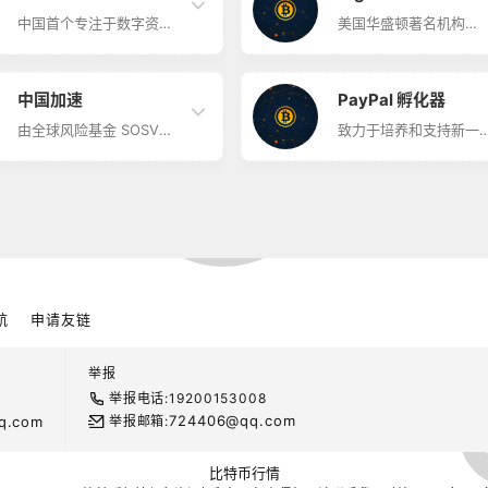
球可持续区块链发展的领
站稳头部位置，与中美
和你的项目具备所需的条
区块链投行平台，作为
先地位。
级的项目以及投资基金
件，其团队借助过往的技
一个经济体的共同建设
中国首个专注于数字资产
美国华盛顿著名机构
立良好合作关系。
能、人脉网络会帮助你成
者，其在区块链财产创
和区块链领域的创新社区
FinTech4Good 旗下的
功。从2018年开始，每天
和分配中设定了标准。
Bitsclub简介 比特创业营
块链孵化器 DigitalX100
都有100个新的区块链项
是中国首个专注于数字资
简介 美国华盛顿著名机
目，你的项目若想脱颖而
产和区块链领域的创新社
FinTech4Good旗下的
中国加速
PayPal 孵化器
出，你会需要他们。
区，定期评估比特币&区
块链孵化器DigitalX100
块链行业初创项目，在商
其导师是技术、商业、
由全球风险基金 SOSV
致力于培养和支持新一
业模式定位、产品优化、
资和政策领域的最高领
Accelerator VC 运营 中
科技公司的创建 PayPal
团队整合、融资等方面给
者。孵化10周结束以后
国加速简介 中国加速
化器简介 PayPal孵化器
予指导。2013年成立至
成功完成该计划的初创
Chinaccelerator由全球
于PayPal的新加坡技术
今，孵化了多个中国第
司将从顶级区块链投资
风险基金
心，致力于培养和支持
一、世界第一。 比特创业
金获得10-300万美元的
SOSVAcceleratorVC运
一代科技公司的创建。 
营由徐义吉发起创立，联
资。 DigitalX100将依托
营。SOSV早在20年前即
提供初始基础设施、结
合发起人有YOYOW刘嘉
华盛顿数字经济港，推
开始向初创公司提供支持
化课程、接触FinTech
陵、NEO达鸿飞、孙铭、
全球区块链初创企业的
与帮助，采用数据驱动方
域专家的机会、商业领
王冠、张银海。
岸落…
法帮助创业公司完成市场
的教导和指引，以及接
准入。他们在为期六个月
投资者圈子的机会。其
航
申请友链
的计划中，帮助初创公司
化的项目包括TenX——
在中国和亚洲的背景下找
力于在全球范围内免费
到产品市场契合度，并获
易和消费（使用加密货
取用户。 每年两次，他们
举报
币）。用户可以通过信
挑选少数有前途的初创公
卡终端向全球3200万商
举报电话:19200153008
司，并邀请…
付款。Ten…
724406@qq.com
q.com
举报邮箱:
比特币行情