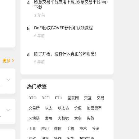
4
欧意交易平台应用下载_欧意交易平台app
下载
3 年前
5
DeFi协议COVER新代币认领教程
5 年前
6
除了开枪，没有什么真正的坏消息！
更多
5 年前
与
热门标签
介
系
BTC
DEFI
ETH
互联网
交互
交易
的
。
交易所
以太
以太坊
价值
加密货币
纽
湾
经
区块链
发展
大数据
太多
失败
。
依
工具
应用
微信
手机
技术
投资
速
币
内
的
挖矿
搜索
操作
政策
数字货币