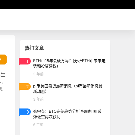
热门文章
往
1
ETH币18年会破万吗？(分析ETH币未来走
势和投资建议)
式生
3 年前
界，
2
pi币美国易货最新消息（pi币最新消息最
思
新动态）
3 年前
3
张宗尧：BTC完美趋势分析 指哪打哪 反
弹做空再次获利
6 年前