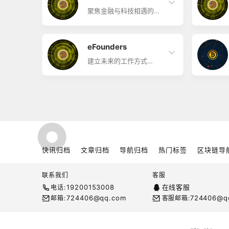
资源，汇聚顶尖区块链项
目，积累行业精英人才。
聚焦金融与科技相遇的地
方 Block26简介 Block26
聚焦金融与科技相遇的地
方，旨在成为加密货币新
趋势的开拓者。
eFounders
建立未来的工作方式
eFounders简介
eFounders旨在建立未来
的工作方式。他们创建可
创造未来的工具，并激发
新工作方式。他们已经推
出25家创业公司，还有更
多正在开发中。
快讯归档
文章归档
导航归档
热门标签
区块链导
联系我们
客服
19200153008
在线客服
电话:
724406@qq.com
724406@q
邮箱:
客服邮箱: