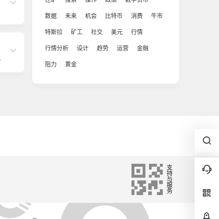
顶
下
建
数据
未来
机会
比特币
消费
牛市
造
区
特斯拉
矿工
社交
美元
行情
构
区
行情分析
设计
趋势
运营
金融
，
投
代
阻力
黄金
导
孵
，
位
公
中
基
新
投
它
构
动
领
东
袖
触
孵
致
交
用
支
持
家
与
服
务