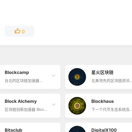
0
Blockcamp
星火区块链
台北的区块链加速器
北美领先的区块链资讯
Blockcamp简介
孵化公司 星火区块链简
Blockcamp是位于台北的
星火区块链以开发者关
区块链加速器，帮助教
为核心，成为北美领先
授、推广、咨询和投资区
区块链咨询及孵化公司
Block Alchemy
Blockhaus
块链技术项目，特别是
总部位于波士顿，辐射
Dapps去中心化应用，帮
约、洛杉矶、旧金山及
区块链创新加速器 Block
下一个代币生态系统及
助建立的区块链生态。他
区，中国，以及东盟等
Alchemy简介 Block
济体的共同建设者
们每周组织聚会、路演和
2018年3月成立至今，
Alchemy只希望与有潜
Blockhaus简介
论坛。其目标是在发展动
托咨询与孵化业务，迅
力、资源和致力于将市值
Blockhaus致力于为代
态的区块链中心，站到全
在北美的区块链行业圈
做大的项目合作。如果你
生态系统建设世界领先
Bitsclub
DigitalX100