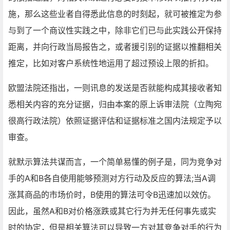
施，那么这些业者自得悉此信息的时刻起，就可被推定为参
与到了一个商议性实践之中，除非它们已与此实践公开保持
距离，并向行政当局报告之，或者援引别的证据以推翻相关
推定，比如对客户系统性地运用了超过预设上限的折扣。
欧盟法院还指出，一则讯息的发送是否就能构成其接收者知
悉相关内容的充分证据，归由本案的原上诉审法院（立陶宛
很高行政法院）依照证据评估和证据标准之国内法规定予以
审查。
就默示算法共谋而言，一个简单易懂的例子是，同为竞争对
手的A和B各自使用能够预测对方行动及反应的算法;当A调
涨其商品的市场价时，B使用的算法可令B迅速加以效仿。
因此，虽然A和B对价格涨跌或其它行为并无任何事先或实
时的协定，但是相关算法可以导致一方对其竞争对手的行为