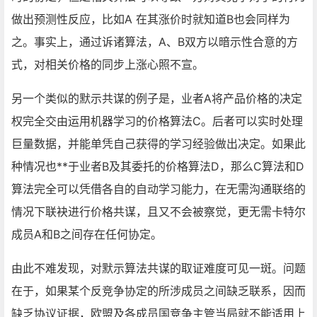
做出预测性反应，比如A 在其涨价时就知道B也会同样为
之。事实上，通过诉诸算法，A、B双方以暗示性合意的方
式，对相关价格的同步上涨心照不宣。
另一个类似的默示共谋的例子是，业者A将产品价格的决定
权完全交由运用机器学习的价格算法C。后者可以实时处理
巨量数据，并能单凭自己获得的学习经验做出决定。如果此
种情况也**于业者B及其委托的价格算法D，那么C算法和D
算法完全可以凭借各自的自动学习能力，在无需沟通联络的
情况下联袂进行价格共谋，且又不会被察觉，更无需卡特尔
成员A和B之间存在任何协定。
由此不难发现，对默示算法共谋的取证难度可见一斑。问题
在于，如果某个反竞争协定的所涉成员之间缺乏联系，因而
缺乏协议证据，欧盟及各成员国竞争主管当局就不能适用上