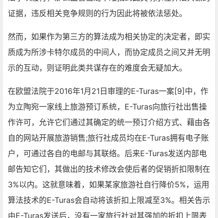
证据，违反相关竞争规则的行为因此将被依法惩处。
然而，如果作为第三方的算法成为相关协定的决定者，即实
质成为所涉卡特尔成员的中间人，而协定成员之间又并无明
示的互动，则证明此类共谋存在的难度会无疑加大。
在欧盟法院于2016年1月21日审理的E-Turas一案[9]中，作
为立陶宛一家线上旅游预订系统，E-Turas向旅行社出售操
作许可，允许它们通过其确定的统一预订介绍方式、藉由各
自的网站开展旅游销售;旅行社成员均在E-Turas拥有电子账
户，可通过各自的电邮与其联络。后来E-Turas发送内部电
邮告知它们，其做出的技术修改会使后者的促销折扣限制在
3%以内。这就意味着，如果某家旅游社自行降价5%，运用
算法技术的E-Turas会自动将该折扣上限减至3%。相关告示
由E-Turas发送后，没有一家旅行社对其强加的折扣上限表