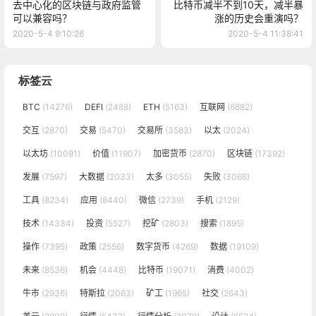
去中心化的区块链与政府监管
比特币减半不到10天，减半暴
可以兼容吗？
涨的历史会重演吗？
2020-5-4 9:10:26
2020-5-4 11:38:41
标签云
BTC
(14276)
DEFI
(2488)
ETH
(5163)
互联网
(6882)
交互
(2870)
交易
(5470)
交易所
(3583)
以太
(2024)
以太坊
(10091)
价值
(11907)
加密货币
(2870)
区块链
(17392)
发展
(7597)
大数据
(2033)
太多
(3055)
失败
(3066)
工具
(8234)
应用
(8440)
微信
(2739)
手机
(2129)
技术
(14334)
投资
(5527)
挖矿
(2803)
搜索
(1895)
操作
(7395)
政策
(2556)
数字货币
(4269)
数据
(19109)
未来
(8536)
机会
(4448)
比特币
(19071)
消费
(4002)
牛市
(2936)
特斯拉
(2063)
矿工
(1965)
社交
(2643)