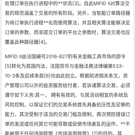
处理订单在执行进程中的**状态[3]。自此MIFID II对算法交
易的规范涵盖了交易的所有阶段。另外，当智能订单路径器
为将订单执行进程**化而使用算法，并且相关算法能够决定
订单的参数、而非提交订单的平台之参数时，算法交易也应
覆盖此种路径器[4]。
MIFID II由法国编号2016-827的有关金融工具市场的部令
[5]转化为其国内法，法国货币与金融法典法律编第533-
10-3条及后续条款[6]也由此创立。根据前述相关条文，资
产管理公司以外的投资服务给付者，若诉诸算法交易，必须
遵守如下义务:其一， 拥有有效的、与其活动相宜的系统及
风险控制，以保证它们的交易系统首先具备抗压性及足够的
能力，其次受制于适当的交易门槛及限制，再次预防错误订
单的发送或任何其它可能导致或促使市场紊乱的运作，**不
能被用于任何违背欧盟《市场滥用规章》[7]的目的。其