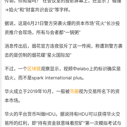
传销，你知道吗？”在会议室的投影屏幕上，还显示了“碰撞
→焰火”和“财富共识会议”等字样。
据说，这是6月21日警方突袭火爆的资本市场“花火”长沙投
资推介会现场，所有与会者都“一锅粥”
消息传出后，烟花官方连夜驳斥了这一传闻，称遭到警方袭
击的是仿制的烟花碟“星火国际加”
不过，一个
区块链
观察显示，视频中elabo上的标识确实是
焰火，而不是spark international plus。
华火成立于2019年10月，一般被
币圈
视为交易所名下的资
本市场。
华火的平台货币叫做HDU。据说持有HDU可以获得华火交
易所的红利，即“持有资金就意味着挖矿”第一次模拟考试与