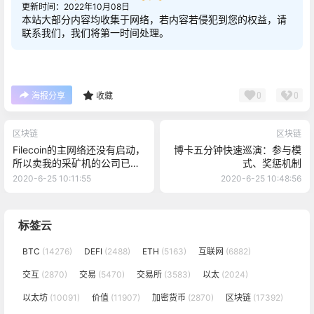
更新时间：2022年10月08日
本站大部分内容均收集于网络，若内容若侵犯到您的权益，请
联系我们，我们将第一时间处理。
0
0
海报分享
收藏
区块链
区块链
Filecoin的主网络还没有启动，
博卡五分钟快速巡演：参与模
所以卖我的采矿机的公司已经
式、奖惩机制
跑掉了
2020-6-25 10:11:55
2020-6-25 10:48:56
标签云
BTC
(14276)
DEFI
(2488)
ETH
(5163)
互联网
(6882)
交互
(2870)
交易
(5470)
交易所
(3583)
以太
(2024)
以太坊
(10091)
价值
(11907)
加密货币
(2870)
区块链
(17392)