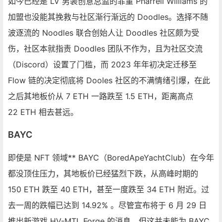
如今已经是 LV 男装创意总监的菲董
Pharrell Williams
的
加盟也没能其挽救与社区渐行渐远的 Doodles。选择不随
波逐流的 Noodles 联合创始人让 Doodles 社区颇为受
伤，社区本就指责 Doodles 团队不作为，且为社区交流
（Discord）设置了门槛，而 2023 年年初决定迁移至
Flow
链的决定彻底将 Dooles 社区的不满情绪引爆，在此
之后其地板价从 7 ETH 一路跌至 1.5 ETH，距离高点
22 ETH 相去甚远。
BAYC
即使是 NFT 领域** BAYC（BoredApeYachtClub）在今年
都没顶住压力，其地板价已经猛烈下跌，从高峰时期的
150 ETH 跌至 40 ETH，甚至一度跌至 34 ETH 附近。过
去一周的跌幅已达到 14.92% 。尽管宣布将于 6 月 29 日
推出新游戏 HV-MTL Forge 的消息，但这并未能为 BAYC