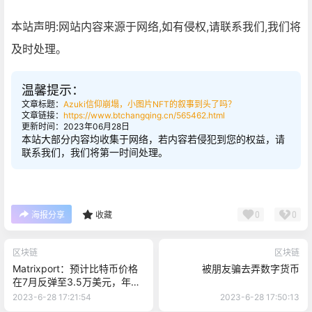
本站声明:网站内容来源于网络,如有侵权,请联系我们,我们将
及时处理。
温馨提示：
文章标题：
Azuki信仰崩塌，小图片NFT的叙事到头了吗？
文章链接：
https://www.btchangqing.cn/565462.html
更新时间：2023年06月28日
本站大部分内容均收集于网络，若内容若侵犯到您的权益，请
联系我们，我们将第一时间处理。
0
0
海报分享
收藏
区块链
区块链
Matrixport：预计比特币价格
被朋友骗去弄数字货币
在7月反弹至3.5万美元，年底
或涨至4.5万美元
2023-6-28 17:21:54
2023-6-28 17:50:13