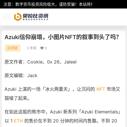
注意：数字货币投资风险极大，谨防受骗！本站将作为行业资讯共享平
Azuki信仰崩塌，小图片NFT的叙事到头了吗？
3 年前
0
区块链
原文作者：Cookie、
0x
26、Jaleel
原文编辑：Jack
Azuki
上演的一场「冰火两重天」，让沉闷的
NFT
市场又
鼓噪了起来。
在如此这般的熊市中，Azuki 新系列「Azuki Elementals」
以 1
ETH
的售价在不到 20 分钟的时间内售罄。不到 20