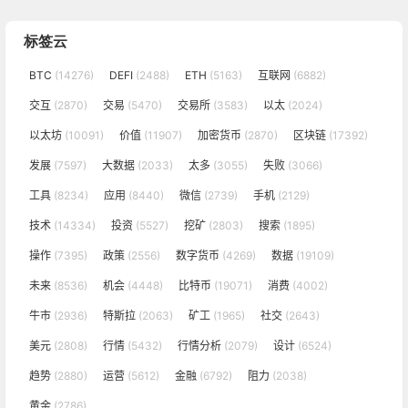
标签云
BTC
(14276)
DEFI
(2488)
ETH
(5163)
互联网
(6882)
交互
(2870)
交易
(5470)
交易所
(3583)
以太
(2024)
以太坊
(10091)
价值
(11907)
加密货币
(2870)
区块链
(17392)
发展
(7597)
大数据
(2033)
太多
(3055)
失败
(3066)
工具
(8234)
应用
(8440)
微信
(2739)
手机
(2129)
技术
(14334)
投资
(5527)
挖矿
(2803)
搜索
(1895)
操作
(7395)
政策
(2556)
数字货币
(4269)
数据
(19109)
未来
(8536)
机会
(4448)
比特币
(19071)
消费
(4002)
牛市
(2936)
特斯拉
(2063)
矿工
(1965)
社交
(2643)
美元
(2808)
行情
(5432)
行情分析
(2079)
设计
(6524)
趋势
(2880)
运营
(5612)
金融
(6792)
阻力
(2038)
黄金
(2786)