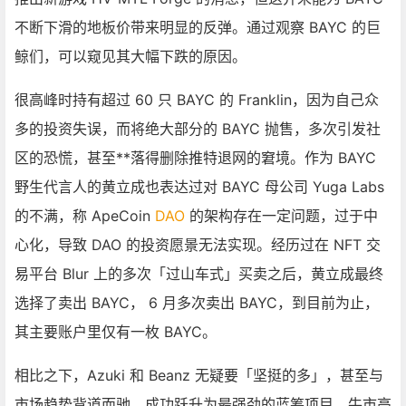
不断下滑的地板价带来明显的反弹。通过观察 BAYC 的巨
鲸们，可以窥见其大幅下跌的原因。
很高峰时持有超过 60 只 BAYC 的
Franklin
，因为自己众
多的投资失误，而将绝大部分的 BAYC 抛售，多次引发社
区的恐慌，甚至**落得删除推特退网的窘境。作为 BAYC
野生代言人的黄立成也表达过对 BAYC 母公司
Yuga Labs
的不满，称
ApeCoin
DAO
的架构存在一定问题，过于中
心化，导致 DAO 的投资愿景无法实现。经历过在 NFT 交
易平台
Blur
上的多次「过山车式」买卖之后，黄立成最终
选择了卖出 BAYC， 6 月多次卖出 BAYC，到目前为止，
其主要账户里仅有一枚 BAYC。
相比之下，Azuki 和 Beanz 无疑要「坚挺的多」，甚至与
市场趋势背道而驰，成功跃升为最强劲的蓝筹项目。牛市高