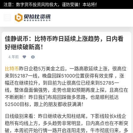
注意：数字货币投资风险极大，谨防受骗！本站将作为行业资讯共享平
佳静说币：比特币昨日延续上涨趋势，日内看
好继续破新高！
4 年前
比特币
昨日企稳5万美金之后，一路高歌延续上涨，很高位
来到52187一线，晚盘回踩51000位置获得有效支撑 ，涨
幅还在继续拉升，到目前为止很高位已经来到52785一
线，整体盘面偏强势，走势也是如预期再度上探，且高位在
不断刷新！昨日我们布局回踩做多思路，也是顺利抵达
52500目标，跟上的朋友都收获满满！
日线级别来看：昨日继续收大阳柱结尾，下影线较长k线企
稳所有均线上方，多头趋势非常明显，日内高点也在不断突
破，本周初开始行情一路开启连阳走势，牛市彻底归来，多