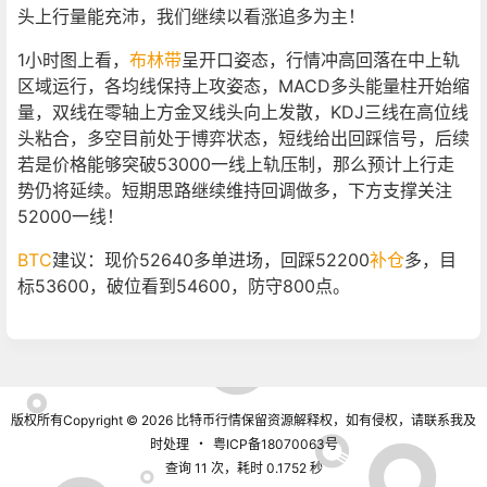
头上行量能充沛，我们继续以看涨追多为主！
1小时图上看，
布林带
呈开口姿态，行情冲高回落在中上轨
区域运行，各均线保持上攻姿态，MACD多头能量柱开始缩
量，双线在零轴上方金叉线头向上发散，KDJ三线在高位线
头粘合，多空目前处于博弈状态，短线给出回踩信号，后续
若是价格能够突破53000一线上轨压制，那么预计上行走
势仍将延续。短期思路继续维持回调做多，下方支撑关注
52000一线！
BTC
建议：现价52640多单进场，回踩52200
补仓
多，目
标53600，破位看到54600，防守800点。
版权所有Copyright © 2026
比特币行情
保留资源解释权，如有侵权，请联系我及
时处理
・
粤ICP备18070063号
查询 11 次，耗时 0.1752 秒