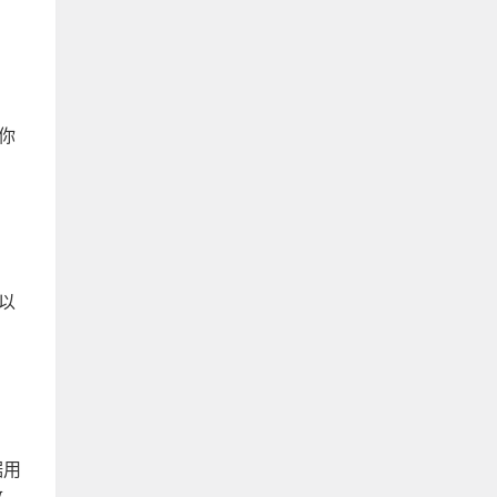
你
以
据用
改。