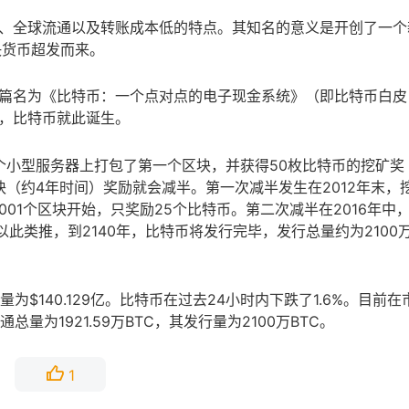
*、全球流通以及转账成本低的特点。其知名的意义是开创了一个
决货币超发而来。
o)发表了一篇名为《比特币：一个点对点的电子现金系统》（即比特币白皮
，比特币就此诞生。
一个小型服务器上打包了第一个区块，并获得50枚比特币的挖矿奖
块（约4年时间）奖励就会减半。第一次减半发生在2012年末，
0,001个区块开始，只奖励25个比特币。第二次减半在2016年中
币。以此类推，到2140年，比特币将发行完毕，发行总量约为2100
易量为$140.129亿。比特币在过去24小时内下跌了1.6%。目前在
通总量为1921.59万BTC，其发行量为2100万BTC。
1