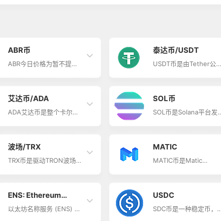
ABR币
泰达币/USDT
ABR今日价格为暂不提
USDT币是由Tether公
供，其24小时的交易量为
（原名为Realcoin）发
暂不提供。ABR在过去24
的、与美元1：1锚定的
小时内无增减变化。其市
定数字货币，英文全称
值为暂不提供。其流通总
Tether USD，又叫泰达
艾达币/ADA
SOL币
量为暂不提供，其发行量
币。USDT币在2015年2
为100000万ABR。
月发布，并先后在
ADA艾达币是整个卡尔达
SOL币是Solana平台发
Bitfinex 和Poloniex 上
诺（Cardano）生态系统
的代币，供应总量为
线。供应总量为
中的核心代币，发行于
500,000,000 SOL。
4,270,057,493 USDT
2017年10月2号，最大供
Solana由前高通、英特
Tether 公司在《Tether
应总量为
和Dropbox工程师于201
波场/TRX
MATIC
白皮书：一种利用比特
45,000,000,000 ADA。
年底创立，是一种单链
区块链交易的法币代币
ADA艾达币总量45亿，其
托权益证明协议，其重
TRX币是驱动TRON波场
MATIC币是Matic
中定义为：“Tethers，
中25亿个用于ICO，其余
是在不降低分散性或安
网络的官方代币，负责在
Network平台的原生代
一种法币挂钩的数字…
5亿用于开发公司运营公
性的前提下提供可扩展
TRON网络中沟通与流转
币，英文全称Matic
司的资金支持。因为还有
性。Solana扩展解决方
全球所有的虚拟货币。又
Token。供应总量为
15亿个ADA币剩余将会不
的核心是名为“历史证明
叫波场币。发行于2017年
10,000,000,000
ENS: Ethereum
USDC
断发放。 Cardano 项目
（PoH）”的分散式时钟
7月1日，供应总量为
MATIC。 Matic Netwo
始于 2015 年，也是一个
旨在解决分布式网络中
99,214,066,142 TRX。
是一个第二层扩展性平
以太坊名称服务 (ENS) 域
SDC币是一种稳定币，
Name Service
区块链开发平台，是第一
有单个可信赖时间源的
TRON波场是基于区块链
台，实现快速、简单和
是去中心化世界的安全域
文全称USD Coin，目前