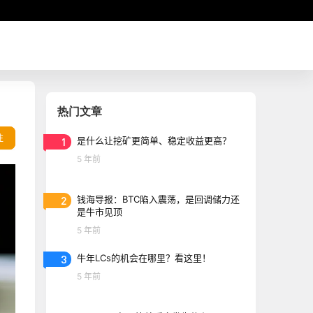
热门文章
往
1
是什么让挖矿更简单、稳定收益更高？
5 年前
2
钱海导报：BTC陷入震荡，是回调储力还
是牛市见顶
5 年前
3
牛年LCs的机会在哪里？看这里！
5 年前