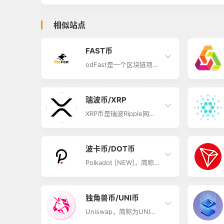
相似站点
FAST币
odFast是一个区块链项
目，旨在改进和创新播客
行业。 FAST今日价格为
暂不提供，其24小时的交
易量为暂不提供。FAST在
瑞波币/XRP
过去24小时内无增减变
化。其市值为暂不提供。
XRP币是瑞波Ripple网络
其流通总量为暂不提供，
内的流动性原生代币，主
其发行量为10000万
要用于作为货币相互兑换
FAST。
的中间品。它是由Ripple
Labs（前身OpenCoin）
波卡币/DOT币
公司发行的虚拟货币。英
文全称Ripple Credits，
Polkadot [NEW]，简称
又叫瑞波币，发行于2011
为DOT币，供应总量为
年4月18日，供应总量为
1,060,580,809.2405
1000亿XRP。 瑞波币
DOT。 波卡(Polkadot)社
（XRP）是世界上第一个
区投票通过DOT拆分100
独角兽币/UNI币
开放的支付网络，支持任
倍方案。这个是已拆分
意货币转账，包括美元、
100倍的DOT。
Uniswap，简称为UNI
欧元、人民币、日元或者
Polkadot，成立于2015
币，中文名为独角兽币，