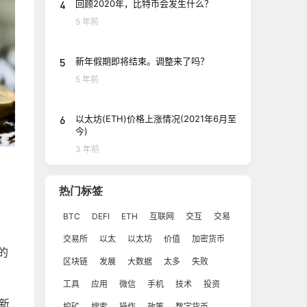
4
回顾2020年，比特币会发生什么？
5 年前
5
新年假期即将结束。调整来了吗？
5 年前
6
以太坊(ETH)价格上涨情况(2021年6月至
今)
3 年前
热门标签
BTC
DEFI
ETH
互联网
交互
交易
交易所
以太
以太坊
价值
加密货币
的
区块链
发展
大数据
太多
失败
工具
应用
微信
手机
技术
投资
新
挖矿
搜索
操作
政策
数字货币