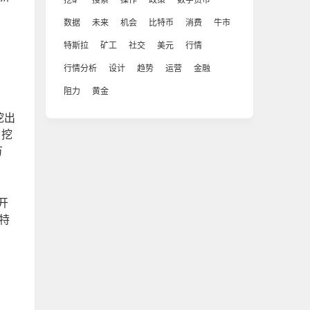
数据
未来
机会
比特币
消费
牛市
特斯拉
矿工
社交
美元
行情
行情分析
设计
趋势
运营
金融
阻力
黄金
挖出
，挖
万
开
特