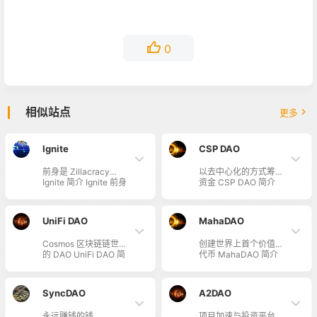
0
相似站点
更多
Ignite
CSP DAO
前身是 Zillacracy
以去中心化的方式筹集
Ignite 简介 Ignite 前身
资金 CSP DAO 简介
是 Zillacracy，在
CSP DAO 利用去中心
Zilliqa 区块链上构建的
化的方式，通过专门的
合规 DAO 产品，通过
营销、开发、研究分
UniFi DAO
MahaDAO
治理代币 gZIL，允许
析，筹集资金。他们以
社区成员帮助治理
社区为导向，为所有投
Cosmos 区块链链世界
创建世界上首个价值型
DAO 并赚取利润。
资者提供公平的出资权
的 DAO UniFi DAO 简
代币 MahaDAO 简介
利。
介 UniFi DAO 旨在
MahaDAO 是以社区为
Cosmos 世界里构建通
中心的去中心化自治组
用经济，参与并重新定
织，其使命是创建世界
SyncDAO
A2DAO
义 Cosmos 世界和更
上首个价值型代币，设
大的区块链生态的
计宗旨是让充满活力的
永远赚钱的钱
项目加速与投资平台