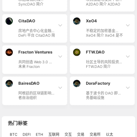
DeFi 去中心化金融，
社区掌控一切决策，使
SyncDAO 简介
A2DAO 简介 A2DAO
使社区能够轻松、快速
用诸如治理论坛、社会
SyncDAO 正在调整激
是项目加速与投资平
地协调 Cosmos 宇宙
话语权等民主框架，由
励措施，以实现为所有
台，帮助思想开放、聪
独有的可互操作解决方
社区驱动业务增长。
人实现开放货币与金融
明的人们，推动加密行
案。
CitaDAO
XeO4
的共同使命。由
业向前发展。他们正在
Perpetual Vaults 提供
建立一个由 DAO 治理
房地产去中心化金融
不稳定的加密基金
支持，永远赚钱的钱！
支持的充满活力且去中
DeFi 平台 CitaDAO 简
XeO4 简介 XeO4 是不
心化的社区，每个人都
介 CitaDAO 是一个房
稳定的加密投资基金。
可以为加密项目的未来
地产去中心化金融
成功做出贡献。
DeFi 平台。他们正在
Fracton Ventures
FTW.DAO
构建一个平台，为社区
创建更轻松、无边界、
共同创造 Web 3.0 的
社区主导的风险投资
透明、可扩展的房地产
未来 Fracton
FTW.DAO 简介
访问权限。Citadao 通
Ventures 简介
FTW.DAO 全称 For
过链上房地产通证化、
Fracton Ventures 是
The Win Ventures，
交易，旨在解决困扰现
由专家、投资者、开发
是一个由多元化投资者
有房地产社区的流动性
BairesDAO
DoraFactory
者组成的网络，作为贡
组成的社区，在全球范
不足、访问限制、缺乏
献者而不仅仅是支持
围内寻找、资助、培养
可组合性等问题。 随
阿根廷的区块链影响力
基于波卡的 DAO 即服
者，共同创造 Web 3.0
多元化的创业者。他们
着 DeFi 在过去几年越
者自治组织
务基础设施
的未来。他们目前致力
使用革命性的新方法，
来越受欢迎，生态系统
BairesDAO 简介
DoraFactory 简介
于将 DAO 作为一个公
在早期寻找和资助具有
需要除贷款协议、交易
BairesDAO 是从阿根
Dora Factory 是基于
司（社区参与、共同开
改变世界的想法的多元
费用之外的其他收益来
廷布宜诺斯艾利斯发展
波卡的 DAO 即服务基
发、规划/设计）、
化创业者，通过利用
源…
起来的区块链影响力者
础设施，基于
Web3.0 领域的教育和
Web3 最新发展，将组
自治组织。
Substrate 的开放、可
研究活动，以及将现有
织为 DAO 去中心化自
热门标签
编程的链上治理协议平
Web3.0 产品扩展到日
治组织，并由其成员领
台，为新一代去中心化
本以外。他们还为
导。
BTC
DEFI
ETH
互联网
交互
交易
组织和开发者提供二次
交易所
以太
Web3.0 领域即将开展