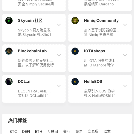
Stephan Tual 早在
全球公司招募区块链人
安全 Simply Secure简
展路线图 Cardano
2014 年 1 月在 Punch
才。他们了解区块链生
介 Simply Secure 为
Roadmap简介
& Judy 酒馆创立。自
态系统中的人才短缺，
用户体验设计师、研究
Cardano 指导路线图
那时以来，该小组一直
使命是成为培训和人才
人员、开发人员爱好
发展的三个原则是：第
在不断发展壮大，目前
获取的中心枢纽。 自
Skycoin 社区
Nimiq Community
者，提供开源软件、信
一，社区的发展及其需
拥有 8000 多名成员。
2017 年 1 月以来，他
息资源和构建社区的帮
求；第二，一个符合
们一直在伦敦为软件工
Skycoin 官方消息发布
加入基于浏览器的区块
助。其运营研讨会，指
Satoshi 原始愿景的分
程师举办一系列技术深
地 Skycoin 社区简介
链 Nimiq 生态系统
导技术安全从业者，帮
布式、可扩展网络；第
度课程。研讨会的重点
Skycoin 是一个完整的
Nimiq Community简
助确保技术将用户置于
三，平衡研发的步伐，
是在以太坊开发和构建
生态系统，加密货币只
介 Nimiq Community
隐私、安全和透明的中
科学严谨的应用与商业
去中心化应用时所需的
是其生态系统的一部
由社区管理。基于浏览
心。
优势并行。 Cardano
实用技术。…
BlockchainLab
IOTAshops
分。Skycoin 还包括取
器的区块链 Nimiq，为
目前正处于 Byron 自
消挖矿奖励、开发节能
易用性和大规模采用而
助阶段，并正进行改
培养最强大的专家社
用 IOTA 消费的线上商
定制硬件、实现能与
设计的。参加 Nimiq
进。随后将从拜伦转至
区，以了解和使用比特
店 IOTAshops简介
Visa 相似项目匹敌的
学院，了解项目的所有
雪莱，网络也将更去中
币技术
IOTAshops 呈现 IOTA
交易速度，以及创造更
内容，包括潜在的使用
心化。其希望路线图能
BlockchainLab简介
相关文章、服务，以及
安全、更高效的互联
案例，以及团队和社区
够随着时间的推移而形
BlockchainLab 是培
可以通过 IOTA 进行付
网。
如何使用 Nimiq 为大
成共建，…
DCL.ai
HelloEOS
养最强大的专家社区以
款的商店列表、兼容的
众带去区块链体验。
了解和使用比特币技术
硬件、交易所、生态系
DECENTRALAND 中
最早引入 EOS 的华人
的地方。
统中很棒的应用及游戏
文社区 DCL.ai简介
社区 HelloEOS简介
等等的清单。
DCL.ai 是
HelloEOS 是最早引入
DECENTRALAND 中
EOS 的华人社区，也
文社区，集合了
因此形成了国内最早的
Decentraland 项目坚
EOS 社区。作为
定的信仰者，着眼于未
BITSUS 委员会的成
热门标签
来虚拟世界的建设，希
员，HeloeOS 多年来
望能够力所能及地贡献
一直是 ByMaST 坚定
BTC
自己的力量。
DEFI
ETH
互联网
交互
交易
支持者。从 BITSUS 1
交易所
以太