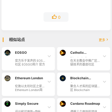
0
相似站点
更多
EOSGO
Catholic
Blockchain
官方乐于发声的 EOS
在天主教会中推广区块
社区 EOSGO简介 官方
链技术的基层社区
乐于发声的EOS社区，
Catholic Blockchain
也是网上最早公布EOS
简介 Catholic
竞选节点报告的社区之
Blockchain 旨在天主
Ethereum London
Blockchain
一。
教会中推广区块链技术
的基层社区，并在全球
Connector
伦敦以太坊社区之家
聚合人才库的区块链社
区块链社区中代表着天
Ethereum London简
区 Blockchain
主教的价值观。
介 Ethereum London
Connector简介
伦敦以太坊社区之家，
Blockchain
简称 #ethldn，每月举
Connector 为开发人
Simply Secure
Cardano Roadmap
办两场活动。起初由以
员提供实用的区块链研
太坊的联合创始人之一
讨会，帮助初创企业和
设计和可用性+隐私和
遵循三个原则的项目发