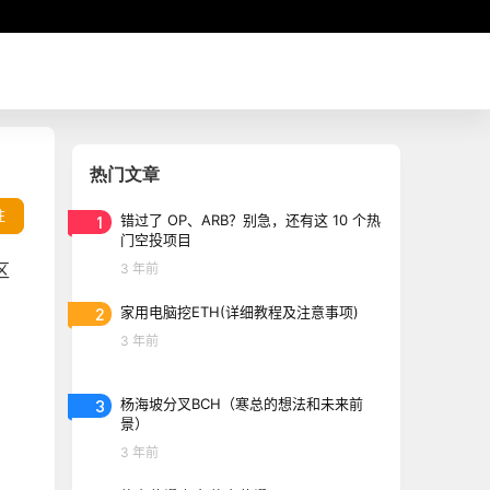
热门文章
往
1
错过了 OP、ARB？别急，还有这 10 个热
门空投项目
区
3 年前
2
家用电脑挖ETH(详细教程及注意事项)
3 年前
3
杨海坡分叉BCH（寒总的想法和未来前
景）
3 年前