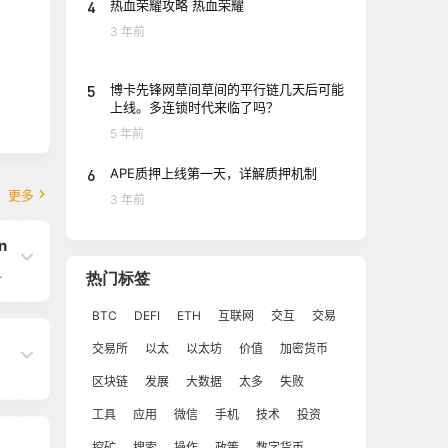
4
热血荣耀攻略 热血荣耀
3 年前
5
博卡先锋网草间草间的平行链几天后可能
上线。多连锁时代来临了吗？
5 年前
6
APE质押上线第一天，详解质押机制
更多
3 年前
n
链
热门标签
c
ic
BTC
DEFI
ETH
互联网
交互
交易
教会
层
交易所
以太
以太坊
价值
加密货币
社
值
安
区块链
发展
大数据
太多
失败
体
工具
应用
微信
手机
技术
投资
开
源
挖矿
搜索
操作
政策
数字货币