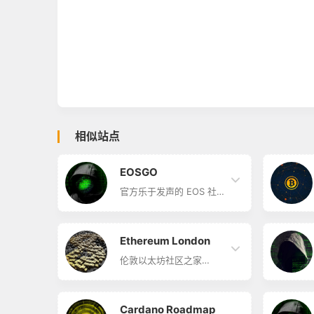
相似站点
EOSGO
官方乐于发声的 EOS 社
区 EOSGO简介 官方乐于
发声的EOS社区，也是网
上最早公布EOS竞选节点
报告的社区之一。
Ethereum London
伦敦以太坊社区之家
Ethereum London简介
Ethereum London 伦敦
以太坊社区之家，简称
#ethldn，每月举办两场
Cardano Roadmap