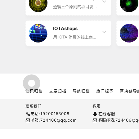
活动。起初由以太坊的联
合创始人之一 Stephan
遵循三个原则的项目发展
Tual 早在 2014 年 1 月在
路线图 Cardano
Punch & Judy 酒馆创
Roadmap简介 Cardano
立。自那时以来，该小组
指导路线图发展的三个原
一直在不断发展壮大，目
则是：第一，社区的发展
IOTAshops
前拥有 8000 多名成员。
及其需求；第二，一个符
合 Satoshi 原始愿景的分
用 IOTA 消费的线上商店
布式、可扩展网络；第
IOTAshops简介
三，平衡研发的步伐，科
IOTAshops 呈现 IOTA 相
学严谨的应用与商业优势
关文章、服务，以及可以
并行。 Cardano 目前正
通过 IOTA 进行付款的商
处于 Byron 自助阶段，并
店列表、兼容的硬件、交
正进行改进。随后将从拜
易所、生态系统中很棒的
伦转至雪莱，网络也将更
应用及游戏等等的清单。
去中心化。其希望路线图
能够随着时间的推移而形
成共建，…
快讯归档
文章归档
导航归档
热门标签
区块链导
联系我们
客服
19200153008
在线客服
电话:
724406@qq.com
724406@q
邮箱:
客服邮箱: