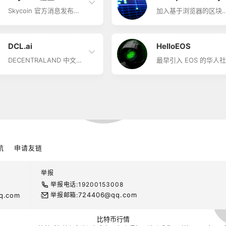
帮助初创企业和全球公司
软件、信息资源和构建
招募区块链人才。他们了
区的帮助。其运营研讨
Skycoin 官方消息发布地
加入基于浏览器的区块
解区块链生态系统中的人
会，指导技术安全从业
Skycoin 社区简介
Nimiq 生态系统 Nimiq
才短缺，使命是成为培训
者，帮助确保技术将用
Skycoin 是一个完整的生
Community简介 Nimiq
和人才获取的中心枢纽。
置于隐私、安全和透明
态系统，加密货币只是其
Community 由社区管
自 2017 年 1 月以来，他
中心。
生态系统的一部分。
理。基于浏览器的区块
DCL.ai
HelloEOS
们一直在伦敦为软件工程
Skycoin 还包括取消挖矿
Nimiq，为易用性和大
师举办一系列技术深度课
奖励、开发节能定制硬
模采用而设计的。参加
DECENTRALAND 中文社
最早引入 EOS 的华人社
程。研讨会的重点是在以
件、实现能与 Visa 相似
Nimiq 学院，了解项目
区 DCL.ai简介 DCL.ai 是
区 HelloEOS简介
太坊开发和构建去中心化
项目匹敌的交易速度，以
所有内容，包括潜在的
DECENTRALAND 中文社
HelloEOS 是最早引入
应用时所需的实用技术。
及创造更安全、更高效的
用案例，以及团队和社
区，集合了
EOS 的华人社区，也因
…
互联网。
如何使用 Nimiq 为大众
Decentraland 项目坚定
形成了国内最早的 EOS
去区块链体验。
的信仰者，着眼于未来虚
社区。作为 BITSUS 委
拟世界的建设，希望能够
会的成员，HeloeOS 多
力所能及地贡献自己的力
年来一直是 ByMaST 
量。
支持者。从 BITSUS 1 
动以来，即专注于操作
维护节点服务。团队由 Z
航
申请友链
Cen 与 Alex Li 领导，
立和管理了几个社区小
组，介绍了 EOS，并翻
举报
了许多技术和分…
举报电话:19200153008
724406@qq.com
q.com
举报邮箱:
比特币行情