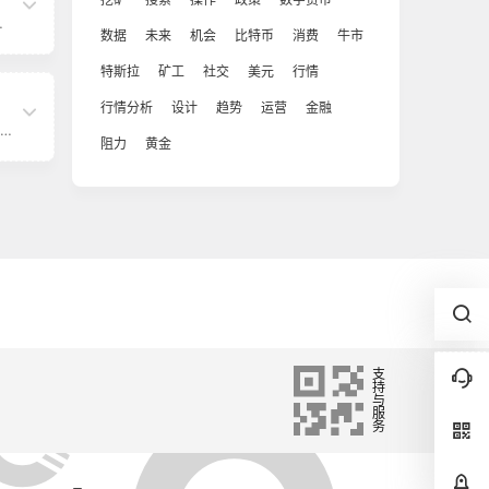
社
链
数据
未来
机会
比特币
消费
牛市
户
特斯拉
矿工
社交
美元
行情
的
链
行情分析
设计
趋势
运营
金融
规
阻力
黄金
的
使
区
此
带
员
坚定
启
和
i
建
译
支
持
与
服
务