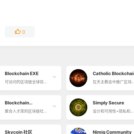
0
Blockchain EXE
Catholic Blockchai
可访问的区块链全球信息
在天主教会中推广区块
网络 Blockchain EXE简
技术的基层社区 Catholi
介 Blockchain EXE 区块
Blockchain简介 Cathol
链社区，旨在成为可访问
Blockchain 旨在天主
的全球信息网络。该社区
中推广区块链技术的基
Blockchain
Simply Secure
具有海外 10 个主要城
社区，并在全球区块链
市、超过 100 位演讲者、
区中代表着天主教的价
聚合人才库的区块链社区
设计和可用性+隐私和
Connector
3500 多名参与者。其将
观。
Blockchain Connector简
全 Simply Secure简介
专注于共享技术方面，例
介 Blockchain
Simply Secure 为用户
如操作原理、基础知识、
Connector 为开发人员提
验设计师、研究人员、
应用等。
供实用的区块链研讨会，
发人员爱好者，提供开
Skycoin 社区
Nimiq Community