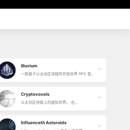
Illuvium
一款基于以太坊区块链的开放世界 RPG 冒
险游戏。 穿越广阔而多样的景观，寻找和捕
捉被称为 Illuvials 的神似生物。 发现摧毁这
片土地的灾难的原因。
Cryptovoxels
以太坊区块链上的虚拟世界。 在
Cryptovoxels 的街区和街道上建造、开发
和销售财产。 用户拥有土地和资产，所有权
和交易历史永久记录在区块链上。 在
OpenSea 上交易土地 NFT，并在 Twitter
Influenceth Asteroids
上跟踪 Cryptovoxels 团队以获取有关最新