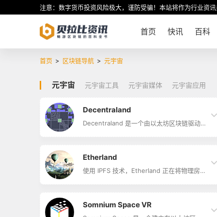
注意：数字货币投资风险极大，谨防受骗！本站将作为行业资讯
首页
快讯
百科
首页
>
区块链导航
>
元宇宙
元宇宙
元宇宙工具
元宇宙媒体
元宇宙应用
Decentraland
Decentraland 是一个由以太坊区块链驱动
的虚拟世界，由其用户开发和拥有，用户可
以创建、体验内容和应用程序并将其货币
化。 加入不断壮大的虚拟世界居民社区，他
们正在区块链上建立世界上最大的替代现实
Etherland
经济体。 在此商店中，您可以使用 DCL 的
本国货币 MANA 买卖土地资产。
使用 IPFS 技术，Etherland 正在将物理房
Decentraland（MANA）是由以太坊区块链
地产和世界各地的数据与建立在以太坊区块
提供支持的虚拟现实平台，该平台允许用户
链上的数字层连接起来。 这个虚拟层，或
创建，体验内容和应用程序并从…
Etherland 的 Earth Metaverse，以名为
“土地 ID”的不可替代代币的形式显示地球上
Somnium Space VR
每个房地产和地点的独特身份代币。 每个