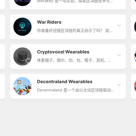
治理中投票、玩您或其他人创建的游戏等
Metakey 是一项实验，探索区块链技术可以
等！ 交易该系列，并密切关注未来的下降。
为代币（NFT 或 FT）带来的无限用例。 您
简单来说，The Sandbox 本次会让玩家在
只需要一个 Metakey，（任何版本），我们
游戏世界中体会边…
将在每个项目中集成一个用例。
War Riders
你准备好迎接区块链的真正启示了吗？ 如果
是这样，那么请加满油箱并系好安全带！
War Riders 可以使用自定义徽标和消息从头
开始构建自己的战车。 使用您的车辆为苯挖
掘和攻击敌人。
Cryptovoxel Wearables
体素帽子、围巾、剑、包、帽子、耳机、发
型、裙子、裤子、踢腿和运动鞋！ 收集一些
可穿戴设备来装饰您的头像并在整个元宇宙
中使用！
Decentraland Wearables
Decentraland 是一个由以太坊区块链驱动
的虚拟世界，由其用户开发和拥有，用户可
以创建、体验内容和应用程序并将其货币
化。 可穿戴设备由化身在游戏中佩戴，收集
和交易这些独特的 NFT 是用户将自己融入
不断发展的社区的好方法。 数字资产属于限
量版收藏，可在此商店中购买。