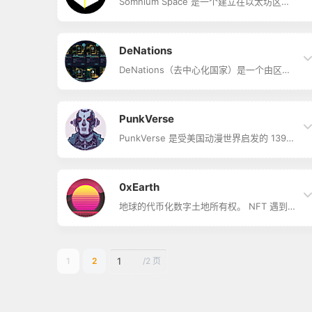
NFT 代表一个真实的地方，还授予所有者对
Somnium Space 是一个建立在以太坊区块
链接到其令牌并存储在 IPFS 网络上的信息
链上的开放式社交虚拟现实世界。 购买土
的控制权。 在这个 Metavers…
地、建造或进口物品，并立即享受资产或将
资产货币化。 Somnium 空间是一个完全由
其用户社区塑造的宇宙。 使用此 OpenSea
DeNations
商店中最近上市、稀缺性和规模等过滤器来
交易和探索资产。
DeNations（去中心化国家）是一个由区块
链驱动的去中心化元宇宙，任何人都可以在
其中建立和管理国家、城市和文明。 在
Play.DeNations.com 注册您的国家所有权
(NFT) 并享受税收农业！ DeNations 是一
PunkVerse
个与现实世界互动的虚拟元宇宙，其中的城
市/国家/文明根据现实世界和 DeNations 的
PunkVerse 是受美国动漫世界启发的 139
事件而变化。 这些国家、城市和文明在以太
个生成朋克的集合。 在遥远的未来，人们在
坊 NFT 中发行，NFT 的数量将…
一个分为 4 个派系的世界中战斗。
Originals Meka、Mirage、F9 和 Gadians
是统治这个星球的泰坦。 你要加入哪个阵
0xEarth
营？ 每个 PunkVerse NFT 持有者都可以访
问 Discord、Twitter 等上的独家活动。 朋
地球的代币化数字土地所有权。 NFT 遇到
克宇宙并不仅仅停留在一个星球上，它还远
DeFi 遇到 DAO。
远不止于此！
1
2
/
2 页