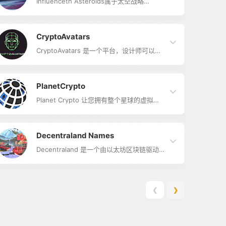
下降和发展的新闻。 Cryptovoxels-一个属
Influenceth Asteroids属于太空战略
于用户的真实平行世界 Cryptovoxels是一
MMO。 Influence 是一款太空战略
个构建在以太坊链上的虚拟世界，…
MMO，背景设定在 Adalia 系统的一个现实
小行星带中，在乘坐 Arvad 的命运多舛的旅
程之后，这是一艘逃离垂死地球的世代飞
CryptoAvatars
船。
CryptoAvatars 是一个平台，设计师可以在
这个平台上使用区块链技术标记他们的 VR
化身，并将他们的作品出售为加密货币。 头
像代币是以太坊区块链上的 ERC721 单版代
币。 这提供了持久的价值，因为任何人都可
PlanetCrypto
以证明每个化身的真实性和所有权，从而可
以轻松地将功劳归于原始创建者，无论他们
Planet Crypto 让您拥有整个星球的虚拟地
在哪个 Metaverse 层中使用。
块！ 我们已经把整个地球放到了区块链上。
购买世界各地的地标、建筑物和其他财产，
并将它们添加到您的收藏中……使用敌意收
购来增加您的帝国分数以赚取更多 ETH！
Decentraland Names
Decentraland 是一个由以太坊区块链驱动
的虚拟世界，由其用户开发和拥有，用户可
以创建、体验内容和应用程序并将其货币
化。 Decentraland 名称是可交易的
ERC721，与以太坊名称系统完全集成。 这
些独特的人类可读名称允许用户在令人难忘
❮
❯
的地址之间交易代币，例如 ‘jane.dcl.eth’。
在这个 OpenSea 商店中，您可以用 DCL 的
本国货币 MANA 买卖 Decen…