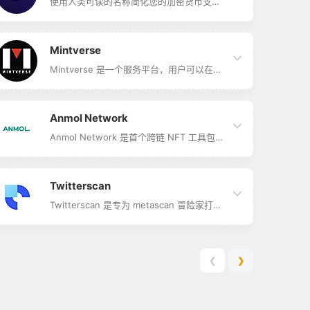
使用人类可读的名称简化您的加密货币支
付，并建立抗审查的网站。 立即购买您的区
块链域名！
Mintverse
Mintverse 是一个服务平台，用户可以在其
中创建、发现、收集一系列数字项目和
NFT，同时还可以众筹 NFT 艺术、加密项
目等。其愿景是大规模采用 NFT，同时进一
步开发现有用例，并探索 NFT 数据结构的
Anmol Network
未来用例。
Anmol Network 是首个跨链 NFT 工具包，
制作自己独特的 NFT，可以在各种区块链上
进行交易。任何人都可以使用这一工具，定
义 NFT 类的属性和特征，依据相同特征的
变化，铸造不同的 NFT。
Twitterscan
Twitterscan 是专为 metascan 冒险家打造
的先锋应用程序。 它旨在跟踪汇总的市场情
绪并呈现用户友好的交易标志。
❮
❯