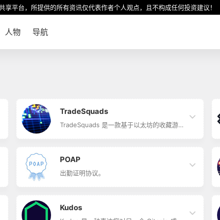
共享平台，所提供的所有资讯仅代表作者个人观点，且不构成任何投资建议！
人物
导航
TradeSquads
TradeSquads 是一款基于以太坊的收藏游
戏，由 NFT Trader 团队精心开发。 因为我
们热爱 NFT 的一切，并希望围绕它们创造
一些乐趣，因此该团队开发了这款独特的去
中心化游戏。 我们添加此游戏化系统的目标
POAP
是扩展 Trade Squads NFT 的潜力，并为未
来增加实用性。 作为对区块链技术和 NFT
出勤证明协议。
Trader 所基于的 P2P 协议的致敬，该批次
将被命名为“原子集合”。 该系…
Kudos