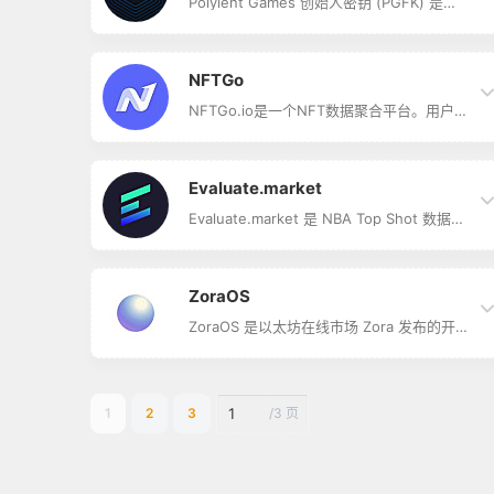
Polyient Games 创始人密钥 (PGFK) 是
Polyient Games 生态系统的终身奖励和会
员 NFT。
NFTGo
NFTGo.io是一个NFT数据聚合平台。用户可
以利用NFTGo.io的各种分析工具，分析NFT
市场趋势，获取NFT稀有度、巨鲸追踪和空
投等信息，从而更好地发现、购买和评估
NFT资产。 NFTGo.io旨在成为NFT生态系
Evaluate.market
统的门户，使Web3数据获得更广泛的受众
群。NFTGo.io采用高性能NFT跨链数据，提
Evaluate.market 是 NBA Top Shot 数据分
供实时的链上数据和专业的市场洞察，为
析网站，成立于 2021 年 2 月，为 NFT 价
NFT生态系统的参与者打造顺畅体验。
值计算器，用户可为其 NFT 添加价格标
签。
ZoraOS
ZoraOS 是以太坊在线市场 Zora 发布的开
发者工具，用于在 Zora 协议上构建。
ZoraOS 由三个主要组件组成，分别为 Zora
智能合约、Zora 开发套件 ZDK、ora
Subgraph 等。 其中，Zora 智能合约是
1
2
3
/
3 页
ERC-721 NFT 标准的扩展，旨在以竞标的
形式为每个 NFT 提供统一的流动资金池，
该协议将 NFT 称为 Media。创作者可随时
铸造 Media，任何…