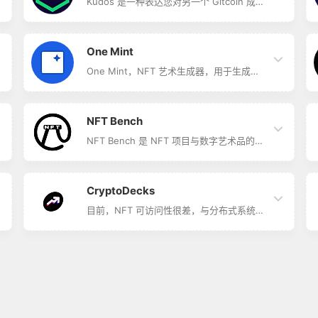
Kudos 是一种表达您对另一个 Gitcoin 成员
的感谢的方式。 这也是展示成员可能拥有的
特殊技能的一种方式，例如 Pythonista 或
Design Star。
One Mint
One Mint，NFT 艺术生成器，用于生成、
部署和铸造 NFT 集合的排名第一的 NFT 平
台。 One Mint 产品在 2022 年 6 月之前被
称为 NFT Art Generator，团队成立于
2021 年 9 月，也是行业内典型的分布式团
NFT Bench
队。在改名之前，NFT Art Generator 主要
聚焦 NFT 生成器的功能，改名为 One Mint
NFT Bench 是 NFT 项目与数字艺术品的评
之后，产品定位升级为一站式的 NFT…
级和评论，不可替代型通证的游戏化出处。
CryptoDecks
目前，NFT 可访问性很差，与分布式系统应
用交互都有很大的阻碍，从管理你的私钥，
到为每笔交易付几次 Gas，到每次建立一个
新钱包，都有很多障碍。 CryptoDecks 为
用户提供了一个简单的界面，方便与 NFT
进行交互。 CryptoDecks 为交易者提供
NFT 价值追踪，用户可以搜索、标记和创建
自己喜欢的 NFT 列表，平台依据标记的 PIN
或投票数量对这些标记进行排名。