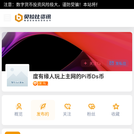
注意：数字货币投资风险极大，谨防受骗！本站将作为行业资讯共享平
关注Ta
发私信
度有缘人玩上主网的Pi币Ds币
概览
发布的
关注
粉丝
收藏