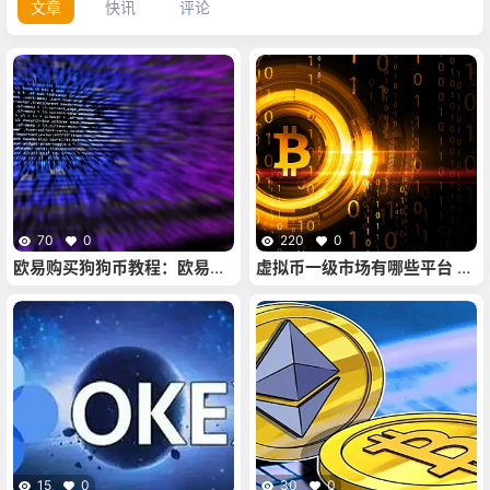
文章
快讯
评论
70
0
220
0
欧易购买狗狗币教程：欧易上
虚拟币一级市场有哪些平台 虚
怎样购买狗狗币？
拟币交易市场平台排行
15
0
30
0