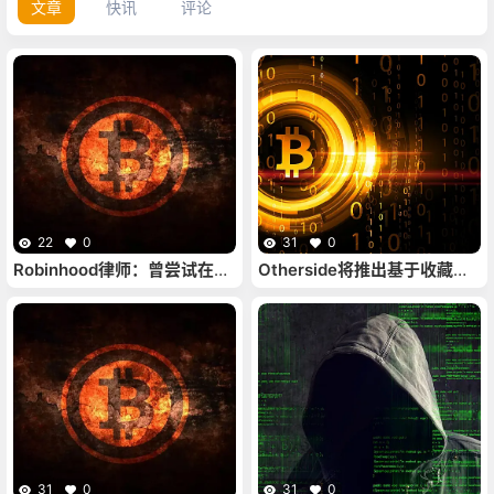
文章
快讯
评论
22
0
31
0
Robinhood律师：曾尝试在
Otherside将推出基于收藏的
SEC注册但遭到拒绝
2D策略游戏LOTM，4月初可
申领Vessel NFT
31
0
31
0