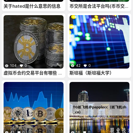
关于hated是什么意思的信息
币交所是合法平台吗(币币交易
所 合法吗)
104
0
42
0
虚拟币合约交易平台有哪些 十
斯坦福（斯坦福大学）
大虚拟货币合约交易软件
41
0
16
0