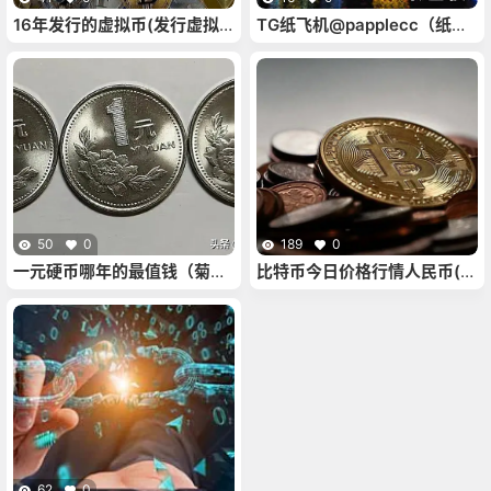
16年发行的虚拟币(发行虚拟
TG纸飞机@papplecc（纸飞
币需要多少钱)
机zh_cn）
50
0
189
0
一元硬币哪年的最值钱（菊花
比特币今日价格行情人民币(比
一元硬币哪年的最值钱）
特币今日价格多少人民币)
62
0