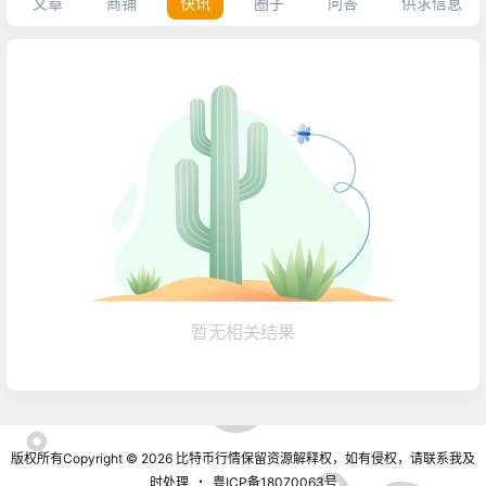
文章
商铺
快讯
圈子
问答
供求信息
暂无相关结果
版权所有Copyright © 2026
比特币行情
保留资源解释权，如有侵权，请联系我及
时处理
・
粤ICP备18070063号