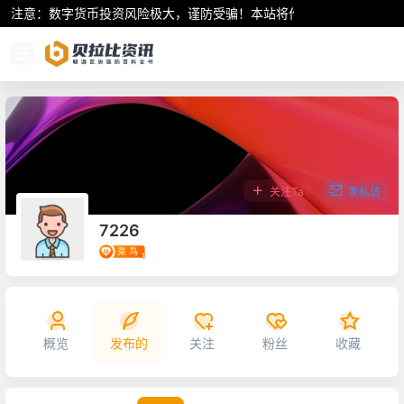
注意：数字货币投资风险极大，谨防受骗！本站将作为行业资讯共享平
关注Ta
发私信
7226
概览
发布的
关注
粉丝
收藏