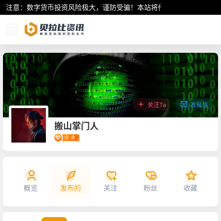
注意：数字货币投资风险极大，谨防受骗！本站将作为行业资讯共享平
关注Ta
发私信
搬山掌门人
概览
发布的
关注
粉丝
收藏