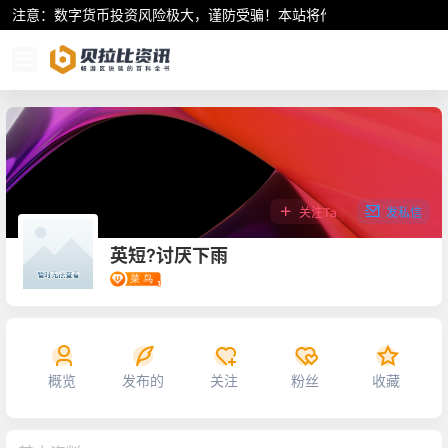
注意：数字货币投资风险极大，谨防受骗！本站将作为行业资讯共享平
关注Ta
发私信
英短?讨厌下雨
概览
发布的
关注
粉丝
收藏