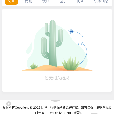
文章
商铺
快讯
圈子
问答
供求信息
暂无相关结果
版权所有Copyright © 2026
比特币行情
保留资源解释权，如有侵权，请联系我及
时处理
・
粤ICP备18070063号