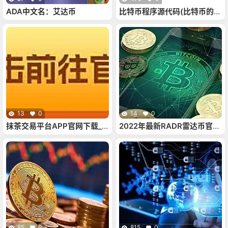
ADA中文名：艾达币
比特币程序源代码(比特币的源
代码)
13
0
14
0
抹茶交易平台APP官网下载_
2022年最新RADR雷达币官网
抹茶交易所app本地下载
（2020年雷达币今日官网价
格）
85
0
815
0