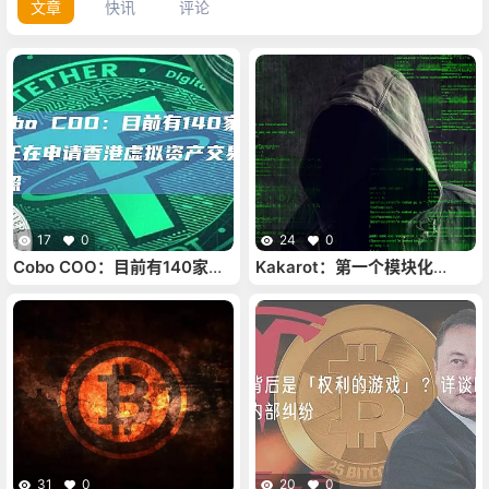
文章
快讯
评论
17
0
24
0
Cobo COO：目前有140家企
Kakarot：第一个模块化
业正在申请香港虚拟资产交易
zkEVM
所牌照
31
0
20
0