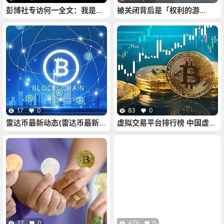
彭博社专访何一全文：我是将
被关闭背后是「权利的游
CZ带进Crypto交易的人
戏」？详谈Paxful的缘起与内
部纠纷
17
0
83
0
雷达币最新动态(雷达币最新资
虚拟交易平台排行榜 中国虚拟
讯)
货币交易平台排行榜
27
0
479
0