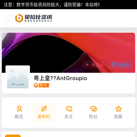
注意：数字货币投资风险极大，谨防受骗！本站将作为行业资讯共享平
关注Ta
发私信
粤上皇??AntGroupio
概览
发布的
关注
粉丝
收藏