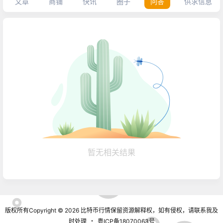
文章
商铺
快讯
圈子
问答
供求信息
暂无相关结果
版权所有Copyright © 2026
比特币行情
保留资源解释权，如有侵权，请联系我及
时处理
・
粤ICP备18070063号