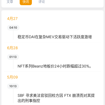
文章
快讯
评论
4月
27
04:10
稳定币DAI在复杂MEV交易驱动下活跃度激增
6月
28
01:13
NFT系列Beanz地板价24小时跌幅超过30%。
5月
09
10:13
SBF 寻求美法官驳回检方因 FTX 崩溃而对其提
出的刑事指控