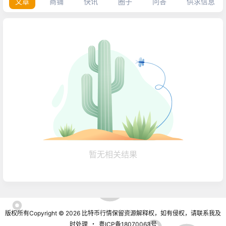
文章
商铺
快讯
圈子
问答
供求信息
暂无相关结果
版权所有Copyright © 2026
比特币行情
保留资源解释权，如有侵权，请联系我及
时处理
・
粤ICP备18070063号