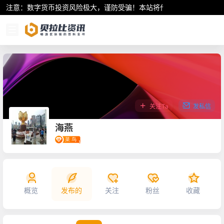
注意：数字货币投资风险极大，谨防受骗！本站将作为行业资讯共享平
关注Ta
发私信
海燕
概览
发布的
关注
粉丝
收藏