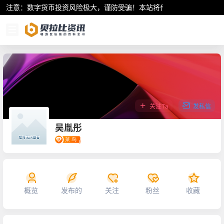
注意：数字货币投资风险极大，谨防受骗！本站将作为行业资讯共享平
关注Ta
发私信
吴胤彤
概览
发布的
关注
粉丝
收藏