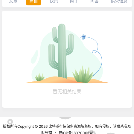
文章
商铺
快讯
圈子
问答
供求信息
暂无相关结果
版权所有Copyright © 2026
比特币行情
保留资源解释权，如有侵权，请联系我及
时处理
・
粤ICP备18070063号