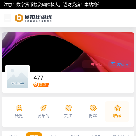
注意：数字货币投资风险极大，谨防受骗！本站将作为行业资讯共享平
关注Ta
发私信
477
概览
发布的
关注
粉丝
收藏