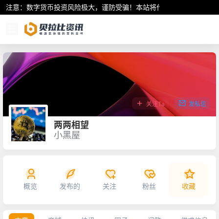
注意：数字货币投资风险极大，谨防受骗！本站将作为行业资讯共享平
关注Ta
发私信
两两相望
小黑屋
概览
发布的
关注
粉丝
收藏