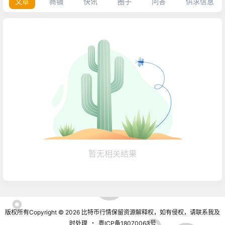
文章
商铺
快讯
圈子
问答
供求信息
暂无相关结果
版权所有Copyright © 2026
比特币行情
保留资源解释权，如有侵权，请联系我及
时处理
・
粤ICP备18070063号