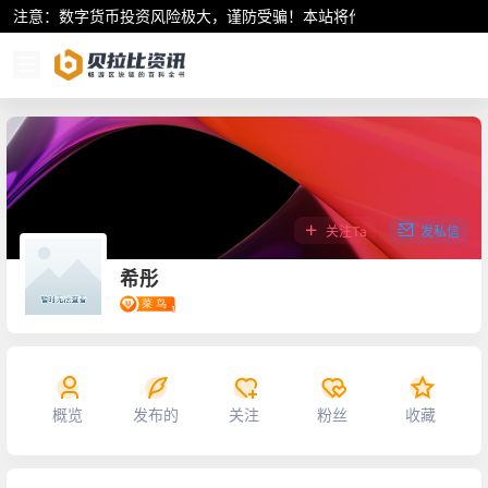
注意：数字货币投资风险极大，谨防受骗！本站将作为行业资讯共享平
关注Ta
发私信
希彤
概览
发布的
关注
粉丝
收藏