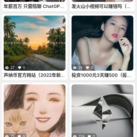
年薪百万 只需陪聊 ChatGPT
发火山小视频可以赚钱吗（火
正在带起一种很新的职业
山小视频怎样发视频赚钱）
27
0
26
0
声纳币官方网站（2022年新一
投资1000元3天赚500（投资
代RADR声纳币官方网站）
1000元3天赚500;要下载什么
软）
15
0
159
0