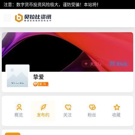
注意：数字货币投资风险极大，谨防受骗！本站将作为行业资讯共享平
关注Ta
发私信
挚爱
概览
发布的
关注
粉丝
收藏