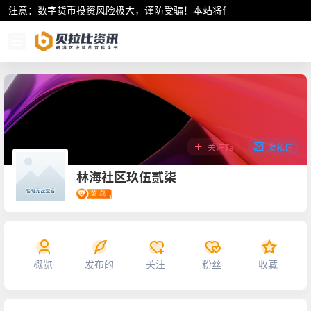
注意：数字货币投资风险极大，谨防受骗！本站将作为行业资讯共享平
关注Ta
发私信
林海社区玖伍贰柒
概览
发布的
关注
粉丝
收藏