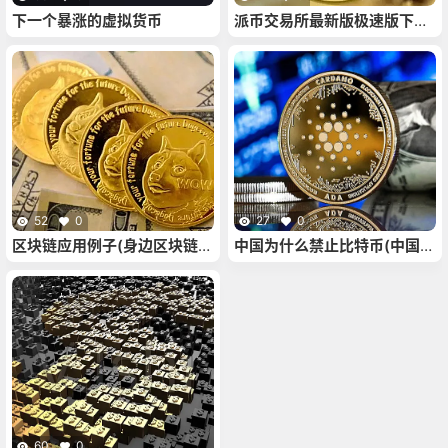
下一个暴涨的虚拟货币
派币交易所最新版极速版下载_
派币极速版app手机下载
52
0
27
0
区块链应用例子(身边区块链的
中国为什么禁止比特币(中国为
例子)
啥不禁止比特币)
60
0