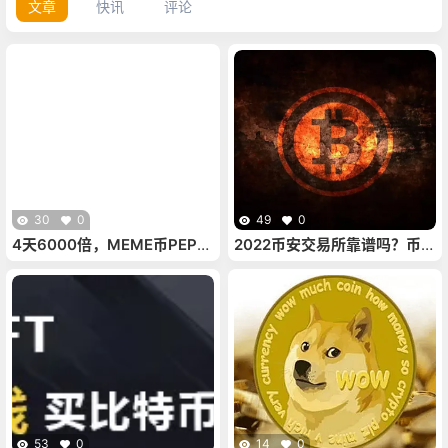
文章
快讯
评论
30
0
49
0
4天6000倍，MEME币PEPE
2022币安交易所靠谱吗？币安
是不是新庞氏？
交易所是国内还是国外的
53
0
14
0