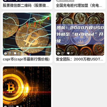
股票微信群二维码（股票微信
全国充电桩代理加盟（充电桩
群二维码2012）
代理加盟）
21
0
27
0
cspr币(cspr币最新行情价格)
安全团队：2000万枚USDT从
币安转移至“0x02ed”开头鲸
鱼地址
233
0