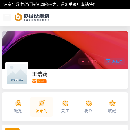
注意：数字货币投资风险极大，谨防受骗！本站将作为行业资讯共享平
关注Ta
发私信
王浩蔼
概览
发布的
关注
粉丝
收藏