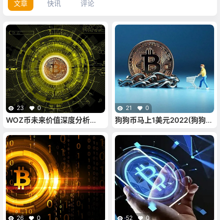
文章
快讯
评论
23
0
21
0
WOZ币未来价值深度分析
狗狗币马上1美元2022(狗狗币
（woz币有公链吗
2021年能涨到1美元吗)
26
0
52
0