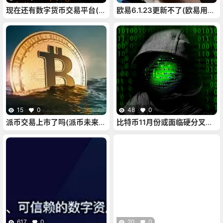
现在还有数字货币交易平台(中
欧易6.1.23更新不了(欧易用不
国有没有数字货币交易平台)
了了)
15
0
48
0
派币交易上市了吗(派币未来可
比特币11月份或面临硬分叉，
在中国上线交易吗)
Segwit2x开发者设定区块高
度494784为分叉点
617
0
20
0