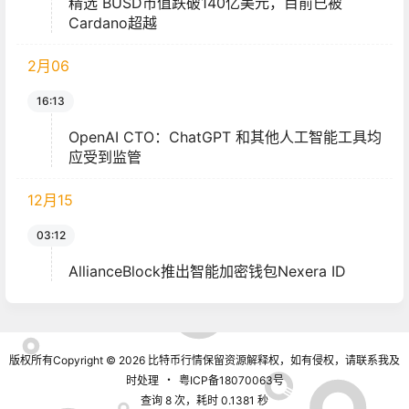
精选 BUSD市值跌破140亿美元，目前已被
Cardano超越
2月
06
16:13
OpenAI CTO：ChatGPT 和其他人工智能工具均
应受到监管
12月
15
03:12
AllianceBlock推出智能加密钱包Nexera ID
版权所有Copyright © 2026
比特币行情
保留资源解释权，如有侵权，请联系我及
时处理
・
粤ICP备18070063号
查询 8 次，耗时 0.1381 秒