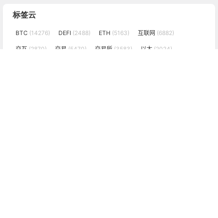
标签云
BTC
(14276)
DEFI
(2488)
ETH
(5163)
互联网
(6882)
交互
(2870)
交易
(5470)
交易所
(3583)
以太
(2024)
以太坊
(10091)
价值
(11907)
加密货币
(2870)
区块链
(17392)
发展
(7597)
大数据
(2033)
太多
(3055)
失败
(3066)
工具
(8234)
应用
(8440)
微信
(2739)
手机
(2129)
技术
(14334)
投资
(5527)
挖矿
(2803)
搜索
(1895)
操作
(7395)
政策
(2556)
数字货币
(4269)
数据
(19109)
未来
(8536)
机会
(4448)
比特币
(19071)
消费
(4002)
牛市
(2936)
特斯拉
(2063)
矿工
(1965)
社交
(2643)
美元
(2808)
行情
(5432)
行情分析
(2079)
设计
(6524)
趋势
(2880)
运营
(5612)
金融
(6792)
阻力
(2038)
黄金
(2786)