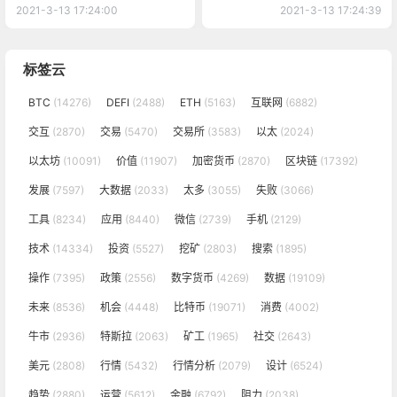
新行情分析
2021-3-13 17:24:00
2021-3-13 17:24:39
标签云
BTC
(14276)
DEFI
(2488)
ETH
(5163)
互联网
(6882)
交互
(2870)
交易
(5470)
交易所
(3583)
以太
(2024)
以太坊
(10091)
价值
(11907)
加密货币
(2870)
区块链
(17392)
发展
(7597)
大数据
(2033)
太多
(3055)
失败
(3066)
工具
(8234)
应用
(8440)
微信
(2739)
手机
(2129)
技术
(14334)
投资
(5527)
挖矿
(2803)
搜索
(1895)
操作
(7395)
政策
(2556)
数字货币
(4269)
数据
(19109)
未来
(8536)
机会
(4448)
比特币
(19071)
消费
(4002)
牛市
(2936)
特斯拉
(2063)
矿工
(1965)
社交
(2643)
美元
(2808)
行情
(5432)
行情分析
(2079)
设计
(6524)
趋势
(2880)
运营
(5612)
金融
(6792)
阻力
(2038)