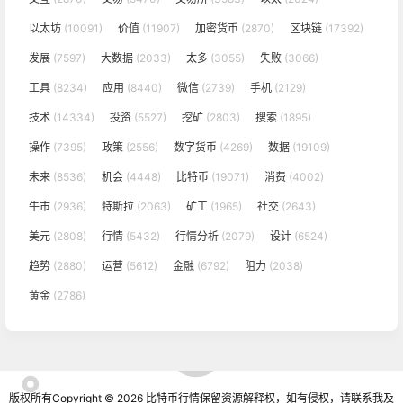
以太坊
(10091)
价值
(11907)
加密货币
(2870)
区块链
(17392)
发展
(7597)
大数据
(2033)
太多
(3055)
失败
(3066)
工具
(8234)
应用
(8440)
微信
(2739)
手机
(2129)
技术
(14334)
投资
(5527)
挖矿
(2803)
搜索
(1895)
操作
(7395)
政策
(2556)
数字货币
(4269)
数据
(19109)
未来
(8536)
机会
(4448)
比特币
(19071)
消费
(4002)
牛市
(2936)
特斯拉
(2063)
矿工
(1965)
社交
(2643)
美元
(2808)
行情
(5432)
行情分析
(2079)
设计
(6524)
趋势
(2880)
运营
(5612)
金融
(6792)
阻力
(2038)
黄金
(2786)
版权所有Copyright © 2026
比特币行情
保留资源解释权，如有侵权，请联系我及