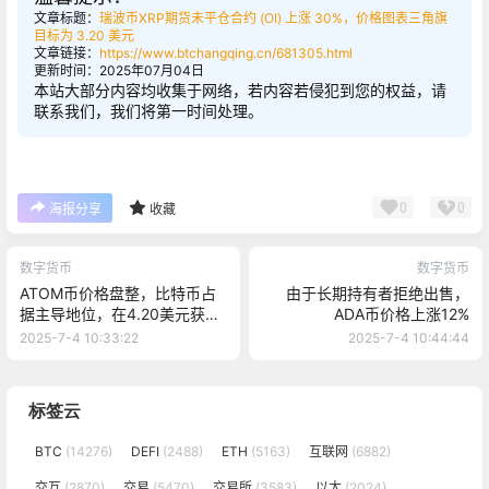
文章标题：
瑞波币XRP期货未平仓合约 (OI) 上涨 30%，价格图表三角旗
目标为 3.20 美元
文章链接：
https://www.btchangqing.cn/681305.html
更新时间：2025年07月04日
本站大部分内容均收集于网络，若内容若侵犯到您的权益，请
联系我们，我们将第一时间处理。
0
0
海报分享
收藏
数字货币
数字货币
ATOM币价格盘整，比特币占
由于长期持有者拒绝出售，
据主导地位，在4.20美元获得
ADA币价格上涨12%
支撑
2025-7-4 10:33:22
2025-7-4 10:44:44
标签云
BTC
(14276)
DEFI
(2488)
ETH
(5163)
互联网
(6882)
交互
(2870)
交易
(5470)
交易所
(3583)
以太
(2024)