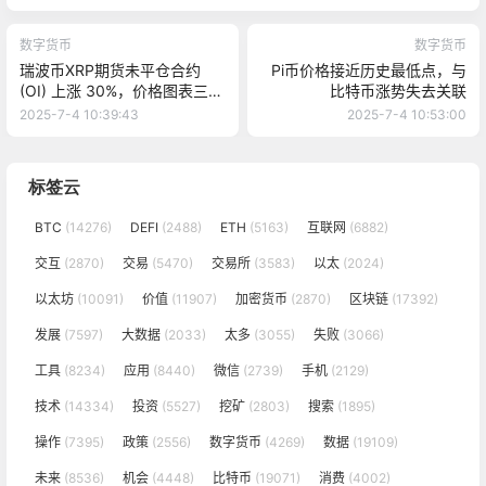
数字货币
数字货币
瑞波币XRP期货未平仓合约
Pi币价格接近历史最低点，与
(OI) 上涨 30%，价格图表三角
比特币涨势失去关联
旗目标为 3.20 美元
2025-7-4 10:39:43
2025-7-4 10:53:00
标签云
BTC
(14276)
DEFI
(2488)
ETH
(5163)
互联网
(6882)
交互
(2870)
交易
(5470)
交易所
(3583)
以太
(2024)
以太坊
(10091)
价值
(11907)
加密货币
(2870)
区块链
(17392)
发展
(7597)
大数据
(2033)
太多
(3055)
失败
(3066)
工具
(8234)
应用
(8440)
微信
(2739)
手机
(2129)
技术
(14334)
投资
(5527)
挖矿
(2803)
搜索
(1895)
操作
(7395)
政策
(2556)
数字货币
(4269)
数据
(19109)
未来
(8536)
机会
(4448)
比特币
(19071)
消费
(4002)