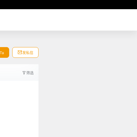
Ta
发私信
筛选