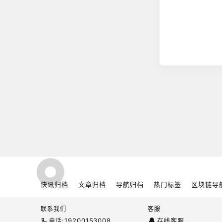
广场
DFBTC测试
广场
凤雏悟币：07
广场
Swarm B
快讯归档
文章归档
导航归档
热门标签
区块链导
广场
联系我们
客服
在顺境里不惊
19200153008
在线客服
电话: