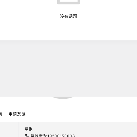
没有话题
网络即将上线
.04 比特币凌晨行情走势解析
ZZ头矿来袭，你准备好了吗
航
申请友链
举报
不喜，在逆境里不卑不吭。应该时刻提醒自 ……
举报电话:19200153008