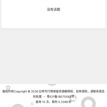
没有话题
广场
2021-09-18
深度解析：IPFS/Filecion具有的七大优势
17:26:51
广场
2021-09-10
DFBTC Defi跨链交易金融Dapp
10:41:37
广场
佳静说币：比特币昨日延续上涨趋势，日内看好继续
2021-09-08
破新高！
07:02:02
广场
版权所有Copyright © 2026
比特币行情
保留资源解释权，如有侵权，请联系我及
吴现枫：比特币回调过后，支撑顽固，大涨成必然事
2021-08-31
时处理
・
粤ICP备18070063号
件！
09:57:22
查询 10 次，耗时 0.2369 秒