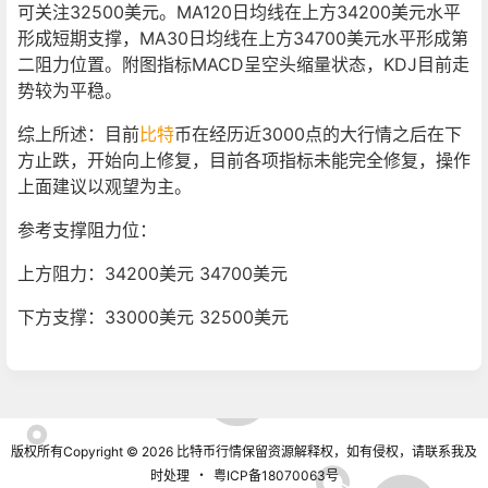
可关注32500美元。MA120日均线在上方34200美元水平
形成短期支撑，MA30日均线在上方34700美元水平形成第
二阻力位置。附图指标MACD呈空头缩量状态，KDJ目前走
势较为平稳。
综上所述：目前
比特
币在经历近3000点的大行情之后在下
方止跌，开始向上修复，目前各项指标未能完全修复，操作
上面建议以观望为主。
参考支撑阻力位：
上方阻力：34200美元 34700美元
下方支撑：33000美元 32500美元
版权所有Copyright © 2026
比特币行情
保留资源解释权，如有侵权，请联系我及
时处理
・
粤ICP备18070063号