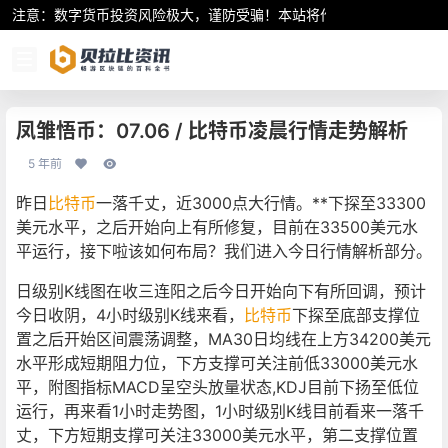
注意：数字货币投资风险极大，谨防受骗！本站将作为行业资讯共享平
凤雏悟币：07.06 / 比特币凌晨行情走势解析
5 年前
昨日
比特币
一落千丈，近3000点大行情。**下探至33300
美元水平，之后开始向上有所修复，目前在33500美元水
平运行，接下啦该如何布局？我们进入今日行情解析部分。
日级别K线图在收三连阳之后今日开始向下有所回调，预计
今日收阴，4小时级别K线来看，
比特币
下探至底部支撑位
置之后开始区间震荡调整，MA30日均线在上方34200美元
水平形成短期阻力位，下方支撑可关注前低33000美元水
平，附图指标MACD呈空头放量状态,KDJ目前下扬至低位
运行，再来看1小时走势图，1小时级别K线目前看来一落千
丈，下方短期支撑可关注33000美元水平，第二支撑位置