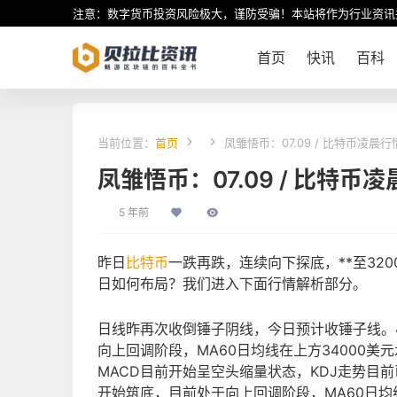
注意：数字货币投资风险极大，谨防受骗！本站将作为行业资讯
首页
快讯
百科
当前位置：
首页
凤雏悟币：07.09 / 比特币凌晨
凤雏悟币：07.09 / 比特币
5 年前
昨日
比特币
一跌再跌，连续向下探底，**至32
日如何布局？我们进入下面行情解析部分。
日线昨再次收倒锤子阴线，今日预计收锤子线。
向上回调阶段，MA60日均线在上方34000美
MACD目前开始呈空头缩量状态，KDJ走势目
开始筑底，目前处于向上回调阶段，MA60日均