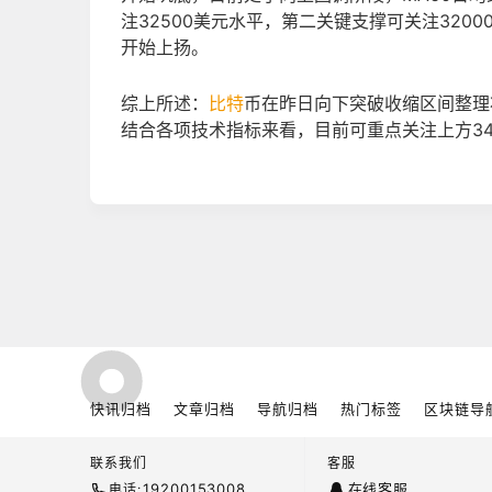
注32500美元水平，第二关键支撑可关注320
开始上扬。
综上所述：
比特
币在昨日向下突破收缩区间整理
结合各项技术指标来看，目前可重点关注上方3
快讯归档
文章归档
导航归档
热门标签
区块链导
联系我们
客服
19200153008
在线客服
电话: