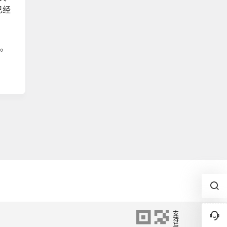
已经
段。
支
持
与