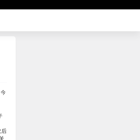
，今
于
之后
关