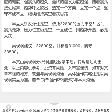
应的难度，但震荡的越久，最终的爆发力度越强，随着震荡
接近尾声，趋势呼之欲出，选定一个方向，立定一个点，坚
守不破不立！继续维持高空看跌思路！
早盘大饼反弹还是空，依托32800的压力干空！区间
震荡走势，压力位置仍是空，一旦破位，则趋势开启，必是
大跌！
吴现枫建议：32800空，目标看31000，防守
33500。
本文由吴现枫分析师团队独/家策划，转载请注明出
处！以上内容供参考，投资有风险，入市需谨慎，如有对文
章不懂的地方，欢迎与吴现枫沟通！具体操作策略还是以吴
现枫实盘为准。套单.锁单.操作不理想可与本人沟通。
版权所有Copyright © 2026
比特币行情
保留资源解释权，如有侵权，请联系我及