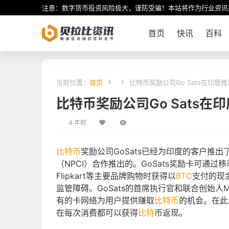
注意：数字货币投资风险极大，谨防受骗！本站将作为行业资讯
首页
快讯
百科
当前位置：
首页
比特币奖励公司Go Sats在印度
比特币奖励公司Go Sats
4 年前
比特币
奖励公司GoSats已经为印度的客户推
（NPCI）合作推出的。GoSats奖励卡可
Flipkart等主要品牌购物时获得以
BTC
支付的现金
监管障碍。GoSats的首席执行官和联合创始人Mo
有的卡网络为用户提供赚取
比特币
的机会。在此
在每次消费都可以获得
比特
币返现。