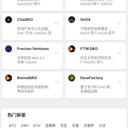
DeFi 去中心化金融，
社区掌控一切决策，使
SyncDAO 简介
A2DAO 简介 A2DAO
使社区能够轻松、快速
用诸如治理论坛、社会
SyncDAO 正在调整激
是项目加速与投资平
地协调 Cosmos 宇宙
话语权等民主框架，由
励措施，以实现为所有
台，帮助思想开放、聪
独有的可互操作解决方
社区驱动业务增长。
人实现开放货币与金融
明的人们，推动加密行
案。
CitaDAO
XeO4
的共同使命。由
业向前发展。他们正在
Perpetual Vaults 提供
建立一个由 DAO 治理
房地产去中心化金融
不稳定的加密基金
支持，永远赚钱的钱！
支持的充满活力且去中
DeFi 平台 CitaDAO 简
XeO4 简介 XeO4 是不
心化的社区，每个人都
介 CitaDAO 是一个房
稳定的加密投资基金。
可以为加密项目的未来
地产去中心化金融
成功做出贡献。
DeFi 平台。他们正在
Fracton Ventures
FTW.DAO
构建一个平台，为社区
创建更轻松、无边界、
共同创造 Web 3.0 的
社区主导的风险投资
透明、可扩展的房地产
未来 Fracton
FTW.DAO 简介
访问权限。Citadao 通
Ventures 简介
FTW.DAO 全称 For
过链上房地产通证化、
Fracton Ventures 是
The Win Ventures，
交易，旨在解决困扰现
由专家、投资者、开发
是一个由多元化投资者
有房地产社区的流动性
BairesDAO
DoraFactory
者组成的网络，作为贡
组成的社区，在全球范
不足、访问限制、缺乏
献者而不仅仅是支持
围内寻找、资助、培养
可组合性等问题。 随
阿根廷的区块链影响力
基于波卡的 DAO 即服
者，共同创造 Web 3.0
多元化的创业者。他们
着 DeFi 在过去几年越
者自治组织
务基础设施
的未来。他们目前致力
使用革命性的新方法，
来越受欢迎，生态系统
BairesDAO 简介
DoraFactory 简介
于将 DAO 作为一个公
在早期寻找和资助具有
需要除贷款协议、交易
BairesDAO 是从阿根
Dora Factory 是基于
司（社区参与、共同开
改变世界的想法的多元
费用之外的其他收益来
廷布宜诺斯艾利斯发展
波卡的 DAO 即服务基
发、规划/设计）、
化创业者，通过利用
源…
起来的区块链影响力者
础设施，基于
Web3.0 领域的教育和
Web3 最新发展，将组
自治组织。
Substrate 的开放、可
研究活动，以及将现有
织为 DAO 去中心化自
热门标签
编程的链上治理协议平
Web3.0 产品扩展到日
治组织，并由其成员领
台，为新一代去中心化
本以外。他们还为
导。
BTC
DEFI
ETH
互联网
交互
交易
组织和开发者提供二次
交易所
以太
Web3.0 领域即将开展