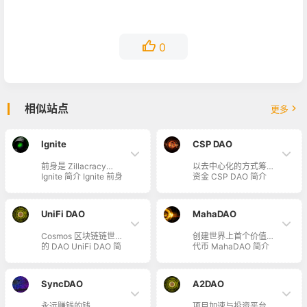
0
相似站点
更多
Ignite
CSP DAO
前身是 Zillacracy
以去中心化的方式筹集
Ignite 简介 Ignite 前身
资金 CSP DAO 简介
是 Zillacracy，在
CSP DAO 利用去中心
Zilliqa 区块链上构建的
化的方式，通过专门的
合规 DAO 产品，通过
营销、开发、研究分
UniFi DAO
MahaDAO
治理代币 gZIL，允许
析，筹集资金。他们以
社区成员帮助治理
社区为导向，为所有投
Cosmos 区块链链世界
创建世界上首个价值型
DAO 并赚取利润。
资者提供公平的出资权
的 DAO UniFi DAO 简
代币 MahaDAO 简介
利。
介 UniFi DAO 旨在
MahaDAO 是以社区为
Cosmos 世界里构建通
中心的去中心化自治组
用经济，参与并重新定
织，其使命是创建世界
SyncDAO
A2DAO
义 Cosmos 世界和更
上首个价值型代币，设
大的区块链生态的
计宗旨是让充满活力的
永远赚钱的钱
项目加速与投资平台