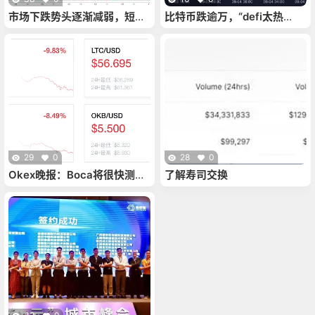
市场下跌势头逐渐减弱，短期
比特币跌逾万，“defi太热
反弹的高点在哪里！
了”？
29
0
28
0
Okex晚报：Boca将很快测试
了解寿司交换
自动增加验证器数量的新机制