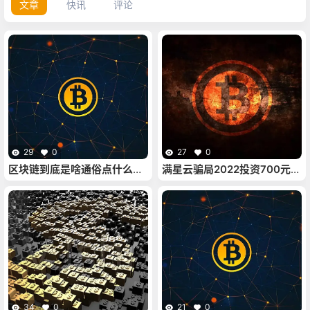
文章
快讯
评论
29
0
27
0
区块链到底是啥通俗点什么意
满星云骗局2022投资700元
思的简单介绍
满星云骗局最新消息
34
0
21
0