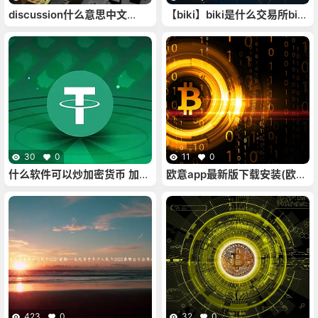
discussion什么意思中文
【biki】biki是什么交易所biki
（discussions什么意思中
交易所网页版
文）
30
0
11
0
什么软件可以炒加密货币 加密
欧意app最新版下载安装(欧意
货币炒币app排行榜
官网下载)
423
0
32
0