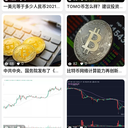
一美元等于多少人民币2021最
TOMO币怎么样？建议投资
新(一美元等于多少人民币
吗？
2022最新会不会再涨)
68
0
82
0
中共中央、国务院发布了《全
比特币网络计算能力再创新
国标准化发展纲要》
高，比特币价格将何去何从？
38
0
16
0