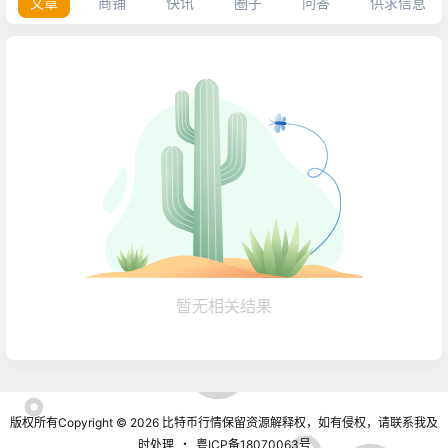
文章
商铺
快讯
圈子
问答
供求信息
暂无相关结果
版权所有Copyright © 2026
比特币行情
保留资源解释权，如有侵权，请联系我及
时处理
・
粤ICP备18070063号