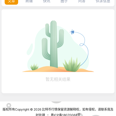
文章
商铺
快讯
圈子
问答
供求信息
暂无相关结果
版权所有Copyright © 2026
比特币行情
保留资源解释权，如有侵权，请联系我及
时处理
・
粤ICP备18070063号